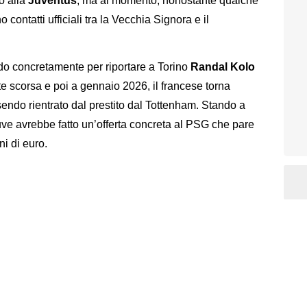
o alla
Juventus
, ma al momento, nonostante qualche
contatti ufficiali tra la Vecchia Signora e il
do concretamente per riportare a Torino
Randal Kolo
te scorsa e poi a gennaio 2026, il francese torna
ndo rientrato dal prestito dal Tottenham. Stando a
uve avrebbe fatto un’offerta concreta al PSG che pare
i di euro.