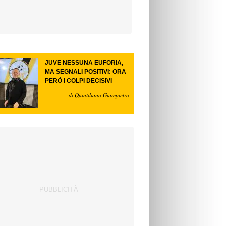
JUVE NESSUNA EUFORIA,
MA SEGNALI POSITIVI: ORA
PERÒ I COLPI DECISIVI
di Quintiliano Giampietro