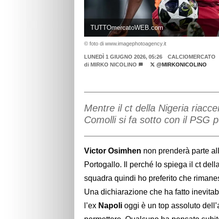
TUTTOmercatoWEB.com
© foto di www.imagephotoagency.it
LUNEDÌ 1 GIUGNO 2026, 05:26
CALCIOMERCATO
di
MIRKO NICOLINO
@MIRKONICOLINO
Mentre il ct della Nigeria riacc
Comolli si fa sotto con il PSG p
Victor Osimhen
non prenderà parte all
Portogallo. Il perché lo spiega il ct de
squadra quindi ho preferito che riman
Una dichiarazione che ha fatto inevitab
l’ex
Napoli
oggi è un top assoluto dell’