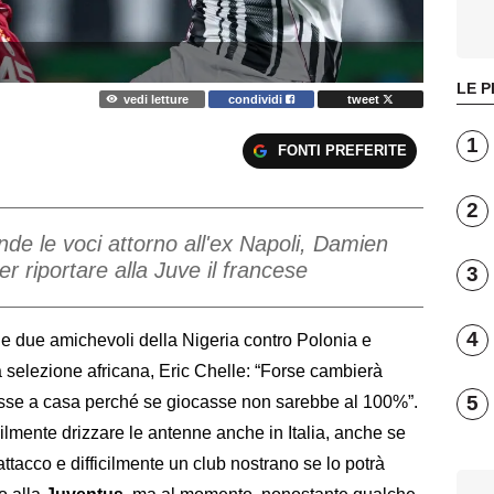
LE P
vedi letture
condividi
tweet
1
FONTI PREFERITE
2
ende le voci attorno all'ex Napoli, Damien
er riportare alla Juve il francese
3
4
e due amichevoli della Nigeria contro Polonia e
lla selezione africana, Eric Chelle: “Forse cambierà
5
esse a casa perché se giocasse non sarebbe al 100%”.
ilmente drizzare le antenne anche in Italia, anche se
attacco e difficilmente un club nostrano se lo potrà