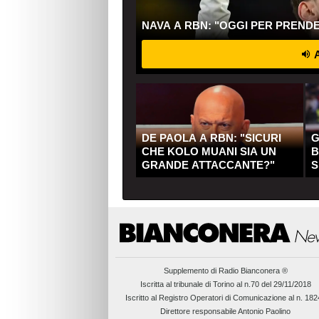
NAVA A RBN: "OGGI PER PREND
A
DE PAOLA A RBN: "SICURI
G
CHE KOLO MUANI SIA UN
B
GRANDE ATTACCANTE?"
S
Q
Supplemento di
Radio Bianconera ®
Iscritta al tribunale di Torino al n.70 del 29/11/2018
Iscritto al Registro Operatori di Comunicazione al n. 18
Direttore responsabile Antonio Paolino