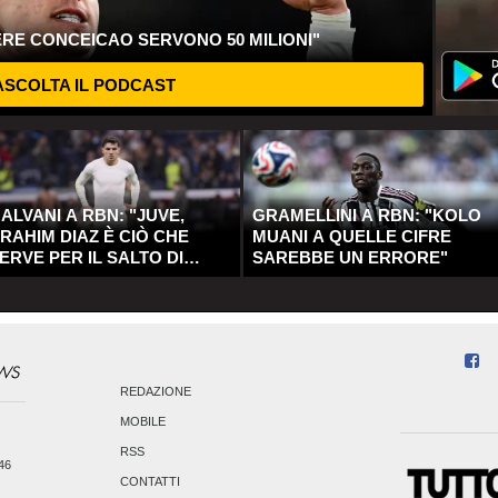
ERE CONCEICAO SERVONO 50 MILIONI"
SCOLTA IL PODCAST
ALVANI A RBN: "JUVE,
GRAMELLINI A RBN: "KOLO
RAHIM DIAZ È CIÒ CHE
MUANI A QUELLE CIFRE
ERVE PER IL SALTO DI
SAREBBE UN ERRORE"
UALITÀ"
REDAZIONE
MOBILE
RSS
246
CONTATTI