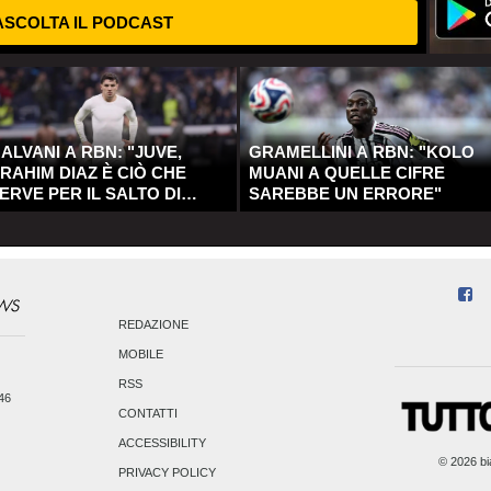
SCOLTA IL PODCAST
ALVANI A RBN: "JUVE,
GRAMELLINI A RBN: "KOLO
RAHIM DIAZ È CIÒ CHE
MUANI A QUELLE CIFRE
ERVE PER IL SALTO DI
SAREBBE UN ERRORE"
UALITÀ"
REDAZIONE
MOBILE
RSS
246
CONTATTI
ACCESSIBILITY
© 2026 bia
PRIVACY POLICY