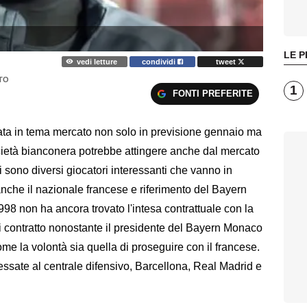
LE P
vedi letture
condividi
tweet
TO
1
FONTI PREFERITE
a in tema mercato non solo in previsione gennaio ma
cietà bianconera potrebbe attingere anche dal mercato
 sono diversi giocatori interessanti che vanno in
nche il nazionale francese e riferimento del Bayern
 non ha ancora trovato l'intesa contrattuale con la
i contratto nonostante il presidente del Bayern Monaco
e la volontà sia quella di proseguire con il francese.
ressate al centrale difensivo, Barcellona, Real Madrid e