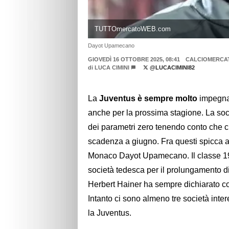
TUTTOmercatoWEB.com
Dayot Upamecano
GIOVEDÌ 16 OTTOBRE 2025, 08:41
CALCIOMERCA
di
LUCA CIMINI
@LUCACIMINI82
La
Juventus è sempre molto
impegnat
anche per la prossima stagione. La so
dei parametri zero tenendo conto che ci
scadenza a giugno. Fra questi spicca a
Monaco Dayot Upamecano. Il classe 1998
società tedesca per il prolungamento d
Herbert Hainer ha sempre dichiarato com
Intanto ci sono almeno tre società inte
la Juventus.