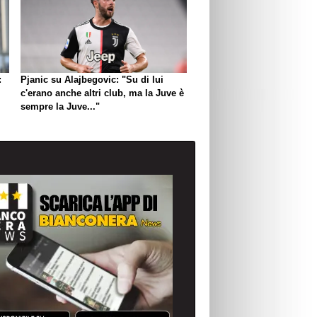
:
Pjanic su Alajbegovic: "Su di lui
c'erano anche altri club, ma la Juve è
sempre la Juve..."