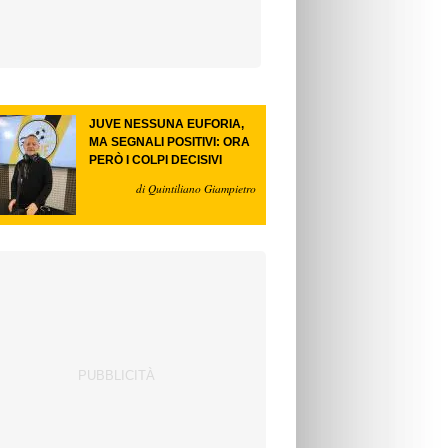
JUVE NESSUNA EUFORIA,
MA SEGNALI POSITIVI: ORA
PERÒ I COLPI DECISIVI
di Quintiliano Giampietro