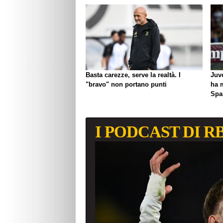
Basta carezze, serve la realtà. I
Juve
"bravo" non portano punti
ha 
Spal
I PODCAST DI R