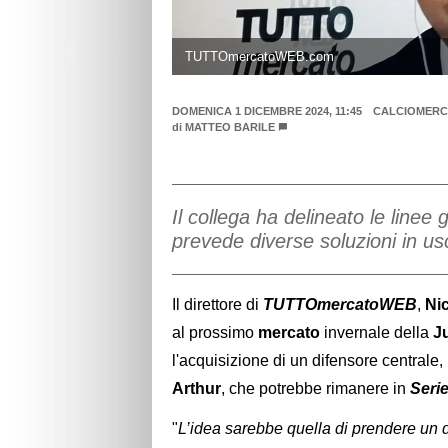
TUTTOmercatoWEB.com
DOMENICA 1 DICEMBRE 2024, 11:45
CALCIOMER
di
MATTEO BARILE
Il collega ha delineato le linee
prevede diverse soluzioni in usci
Il direttore di
TUTTOmercatoWEB
,
Ni
al prossimo
mercato
invernale della
J
l'acquisizione di un difensore centrale,
Arthur
, che potrebbe rimanere in
Seri
"
L’idea sarebbe quella di prendere un dif