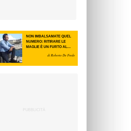
NON IMBALSAMATE QUEL
NUMERO: RITIRARE LE
MAGLIE È UN FURTO AL
FUTURO.
di Roberto De Frede