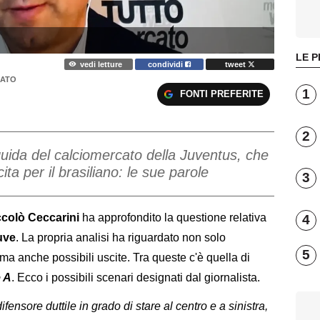
LE P
vedi letture
condividi
tweet
CATO
1
FONTI PREFERITE
2
 guida del calciomercato della Juventus, che
ta per il brasiliano: le sue parole
3
ccolò Ceccarini
ha approfondito la questione relativa
4
uve
. La propria analisi ha riguardato non solo
5
 ma anche possibili uscite. Tra queste c'è quella di
e A
. Ecco i possibili scenari designati dal giornalista.
ensore duttile in grado di stare al centro e a sinistra,