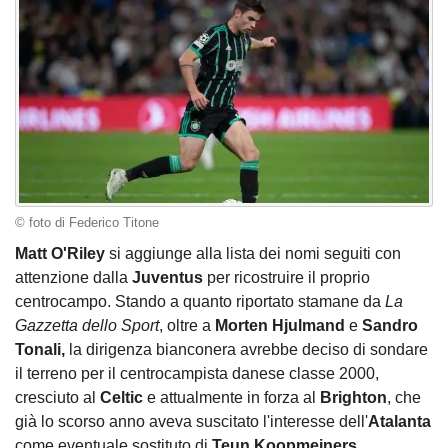
© foto di Federico Titone
Matt O'Riley
si aggiunge alla lista dei nomi seguiti con
attenzione dalla
Juventus
per ricostruire il proprio
centrocampo. Stando a quanto riportato stamane da
La
Gazzetta dello Sport
, oltre a
Morten Hjulmand
e
Sandro
Tonali,
la dirigenza bianconera avrebbe deciso di sondare
il terreno per il centrocampista danese classe 2000,
cresciuto al
Celtic
e attualmente in forza al
Brighton
, che
già lo scorso anno aveva suscitato l'interesse dell'
Atalanta
come eventuale sostituto di
Teun Koopmeiners
.