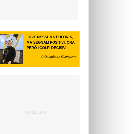
JUVE NESSUNA EUFORIA,
MA SEGNALI POSITIVI: ORA
PERÒ I COLPI DECISIVI
di Quintiliano Giampietro