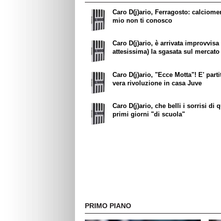
Caro D(j)ario, Ferragosto: calciome
mio non ti conosco
Caro D(j)ario, è arrivata improvvisa 
attesissima) la sgasata sul mercato
Caro D(j)ario, "Ecce Motta"! E' parti
vera rivoluzione in casa Juve
Caro D(j)ario, che belli i sorrisi di 
primi giorni "di scuola"
PRIMO PIANO