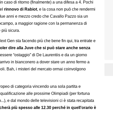
n caso di ritorno (finalmente) a una difesa a 4. Pochi
del
rinnovo di Rabiot
, e la cosa non può che rendermi
i due anni e mezzo credo che Cavallo Pazzo sia un
rocampo, a maggior ragione con la permanenza di
 più sicura.
ext Gen sta facendo più che bene fin qui, tra entrate e
ler dire alla Juve che si può stare anche senza
d essere “ostaggio” di De Laurentiis e da un giorno
l’arrivo in bianconero a dover stare un anno fermo a
oli. Bah, i misteri del mercato ormai coinvolgono
uropeo di categoria vincendo una sola partita e
ualificazione alle prossime Olimpiadi (per fortuna
o...), e dal mondo delle televisioni ci è stata recapitata
cherà più spesso alle 12.30 perché in quell’orario è