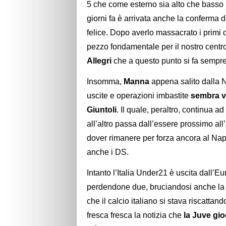
5 che come esterno sia alto che basso i
giorni fa è arrivata anche la conferma 
felice. Dopo averlo massacrato i prim
pezzo fondamentale per il nostro cent
Allegri
che a questo punto si fa sempre
Insomma,
Manna
appena salito dalla N
uscite e operazioni imbastite
sembra vo
Giuntoli
. Il quale, peraltro, continua a
all’altro passa dall’essere prossimo al
dover rimanere per forza ancora al Nap
anche i DS.
Intanto l’Italia Under21 è uscita dall’E
perdendone due, bruciandosi anche la q
che il calcio italiano si stava riscattand
fresca fresca la notizia che
la Juve gio