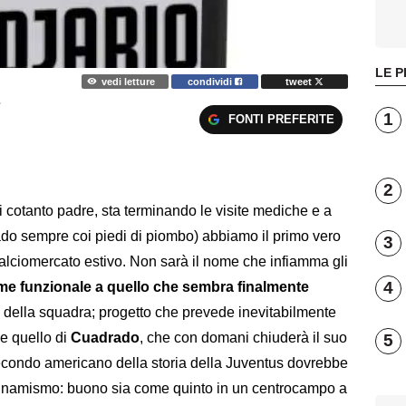
LE P
vedi letture
condividi
tweet
.
1
FONTI PREFERITE
2
 di cotanto padre, sta terminando le visite mediche e a
ado sempre coi piedi di piombo) abbiamo il primo vero
3
alciomercato estivo. Non sarà il nome che infiamma gli
4
e funzionale a quello che sembra finalmente
della squadra; progetto che prevede inevitabilmente
me quello di
Cuadrado
, che con domani chiuderà il suo
5
 secondo americano della storia della Juventus dovrebbe
 dinamismo: buono sia come quinto in un centrocampo a