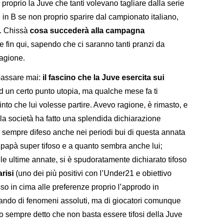
 proprio la Juve che tanti volevano tagliare dalla serie
in B se non proprio sparire dal campionato italiano,
i. Chissà
cosa succederà alla campagna
te fin qui, sapendo che ci saranno tanti pranzi da
tagione.
passare mai:
il fascino che la Juve esercita sui
ad un certo punto utopia, ma qualche mese fa ti
nto che lui volesse partire. Avevo ragione, è rimasto, e
lla società ha fatto una splendida dichiarazione
sempre difeso anche nei periodi bui di questa annata
 papà super tifoso e a quanto sembra anche lui;
lle ultime annate, si è spudoratamente dichiarato tifoso
arisi
(uno dei più positivi con l’Under21 e obiettivo
so in cima alle preferenze proprio l’approdo in
lando di fenomeni assoluti, ma di giocatori comunque
. Ho sempre detto che non basta essere tifosi della Juve