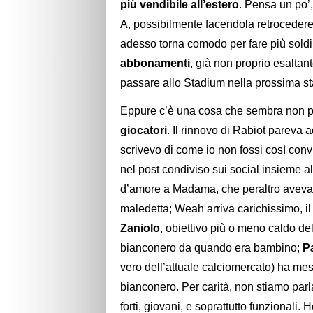
più vendibile all’estero
. Pensa un po’,
A, possibilmente facendola retrocedere 
adesso torna comodo per fare più sold
abbonamenti
, già non proprio esaltan
passare allo Stadium nella prossima s
Eppure c’è una cosa che sembra non 
giocatori
. Il rinnovo di Rabiot pareva 
scrivevo di come io non fossi così convi
nel post condiviso sui social insieme a
d’amore a Madama, che peraltro aveva 
maledetta; Weah arriva carichissimo, il
Zaniolo
, obiettivo più o meno caldo de
bianconero da quando era bambino;
P
vero dell’attuale calciomercato) ha mes
bianconero. Per carità, non stiamo par
forti, giovani, e soprattutto funzionali