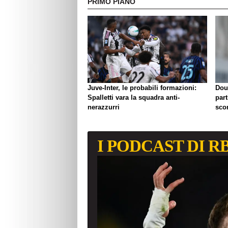
PRIMO PIANO
Juve-Inter, le probabili formazioni:
Dou
Spalletti vara la squadra anti-
part
nerazzurri
sco
I PODCAST DI R