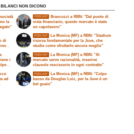
 BILANCI NON DICONO
società
Brancozzi a RBN: "Dal punto di
PODCAST
ano la
vista finanziario, questo mercato è stato
legato"
un capolavoro"
La Monica (MF) a RBN: "Stadium
PODCAST
o di
risorsa fondamentale per la Juve, che
anno
studia come sfruttarlo ancora meglio"
a
La Monica (MF) a RBN: "Al
PODCAST
tiene i
mercato serve razionalità, inserirei
olpo
clausole rescissorie in ogni contratto"
Ecco
La Monica (MF) a RBN: "Colpo
PODCAST
ta ad
basso da Douglas Luiz, per la Juve è un
bel guaio"