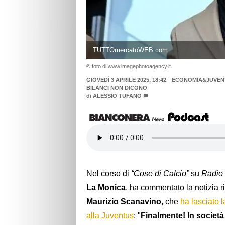
TUTTOmercatoWEB.com
© foto di www.imagephotoagency.it
GIOVEDÌ 3 APRILE 2025, 18:42
ECONOMIA&JUVENT
BILANCI NON DICONO
di
ALESSIO TUFANO
Nel corso di
“Cose di Calcio”
su
Radio
La Monica
, ha commentato la notizia 
Maurizio Scanavino
, che
ha lasciato 
alla Juventus
: "
Finalmente! In società