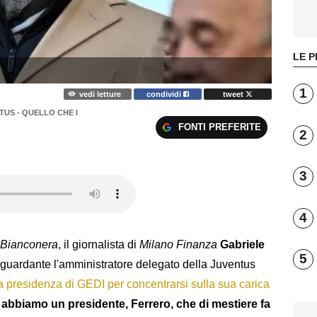
LE P
1
vedi letture
condividi
tweet
US - QUELLO CHE I
FONTI PREFERITE
2
3
4
 Bianconera
, il giornalista di
Milano Finanza
Gabriele
5
riguardante l'amministratore delegato della Juventus
la presidenza di GEDI per concentrarsi sulla sua carica
 abbiamo un presidente, Ferrero, che di mestiere fa