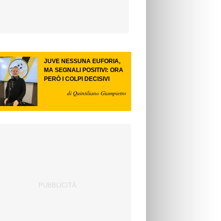
JUVE NESSUNA EUFORIA,
MA SEGNALI POSITIVI: ORA
PERÒ I COLPI DECISIVI
di Quintiliano Giampietro