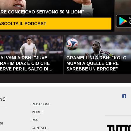
ERE CONCEICAO SERVONO 50 MILIONI"
SCOLTA IL PODCAST
ALVANI A RBN: "JUVE,
GRAMELLINI A RBN: "KOLO
RAHIM DIAZ È CIÒ CHE
MUANI A QUELLE CIFRE
ERVE PER IL SALTO DI
SAREBBE UN ERRORE"
UALITÀ"
REDAZIONE
MOBILE
RSS
246
CONTATTI