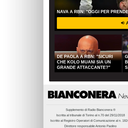
NAVA A RBN: "OGGI PER PREND
A
DE PAOLA A RBN: "SICURI
G
CHE KOLO MUANI SIA UN
B
GRANDE ATTACCANTE?"
S
Q
Supplemento di
Radio Bianconera ®
Iscritta al tribunale di Torino al n.70 del 29/11/2018
Iscritto al Registro Operatori di Comunicazione al n. 18
Direttore responsabile Antonio Paolino