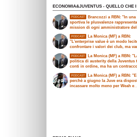
ECONOMIA&JUVENTUS - QUELLO CHE I
Brancozzi a RBN: "In una 
PODCAST
sportiva le plusvalenze rappresent
mission di ogni amministratore de
La Monica (MF) a RBN:
PODCAST
"L'enterprise value è un modo lecit
confrontare i valori dei club, ma v
fatte delle precisazioni"
La Monica (MF) a RBN: "L
PODCAST
politica di austerity della Juventus 
conti in ordine, ma ha un contracc
sull'immagine"
La Monica (MF) a RBN: "
PODCAST
perchè a giugno la Juve era dispos
incassare molto meno per Weah e
Mbangula"