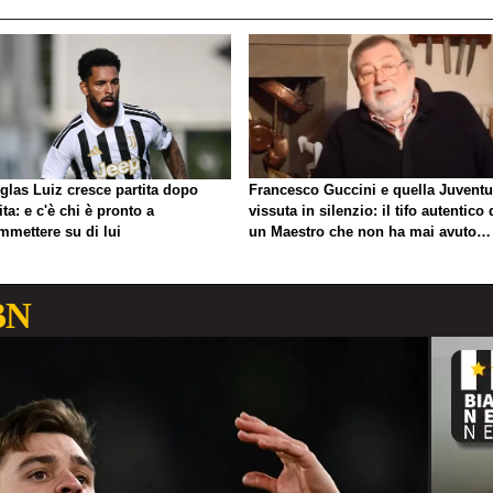
glas Luiz cresce partita dopo
Francesco Guccini e quella Juvent
ita: e c'è chi è pronto a
vissuta in silenzio: il tifo autentico 
mmettere su di lui
un Maestro che non ha mai avuto
bisogno di esibirlo
BN