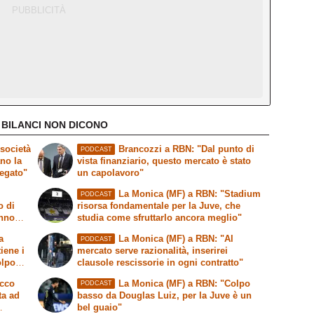
 BILANCI NON DICONO
società
Brancozzi a RBN: "Dal punto di
PODCAST
ano la
vista finanziario, questo mercato è stato
legato"
un capolavoro"
La Monica (MF) a RBN: "Stadium
PODCAST
o di
risorsa fondamentale per la Juve, che
anno
studia come sfruttarlo ancora meglio"
a
La Monica (MF) a RBN: "Al
PODCAST
tiene i
mercato serve razionalità, inserirei
olpo
clausole rescissorie in ogni contratto"
Ecco
La Monica (MF) a RBN: "Colpo
PODCAST
ta ad
basso da Douglas Luiz, per la Juve è un
bel guaio"