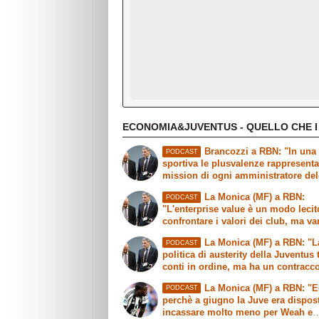
ECONOMIA&JUVENTUS - QUELLO CHE I
Brancozzi a RBN: "In una 
PODCAST
sportiva le plusvalenze rappresent
mission di ogni amministratore de
La Monica (MF) a RBN:
PODCAST
"L'enterprise value è un modo lecit
confrontare i valori dei club, ma v
fatte delle precisazioni"
La Monica (MF) a RBN: "L
PODCAST
politica di austerity della Juventus 
conti in ordine, ma ha un contracc
sull'immagine"
La Monica (MF) a RBN: "
PODCAST
perchè a giugno la Juve era dispos
incassare molto meno per Weah e