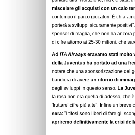
miscelare gli acquisti con un calo te
contempo il parco giocatori. È chiara
porterà a sviluppi sicuramente positivi"
sponsor di maglia, che non ha ancora por
di cifre attorno ai 25-30 milioni, che s
Ad
ITA Airways
eravamo stati molto v
della Juventus ha portato ad una fre
notare che una sponsorizzazione del 
bandiera di avere
un ritorno di imma
degli sviluppi in questo senso.
La Juve
la rosa non era quella di adesso, che 
'fruttare' cifre più alte". Infine un bre
sera
: "I tifosi sono liberi di fare gli 
apriremo definitivamente la crisi del