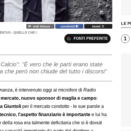
LE P
vedi letture
condividi
tweet
NTUS - QUELLO CHE I
1
FONTI PREFERITE
i Calcio": "È vero che le parti erano state
ta che però non chiude del tutto i discorsi"
inanza
, è intervenuto oggi ai microfoni di
Radio
a
mercato, nuovo sponsor di maglia e campo
:
a Giuntoli
per il mercato condotto - le sue parole a
o tecnico, l'aspetto finanziario è importante
e lui ha
 della rosa era talmente deficitaria che si è dovuti
na capacità importante da parte del direttore a