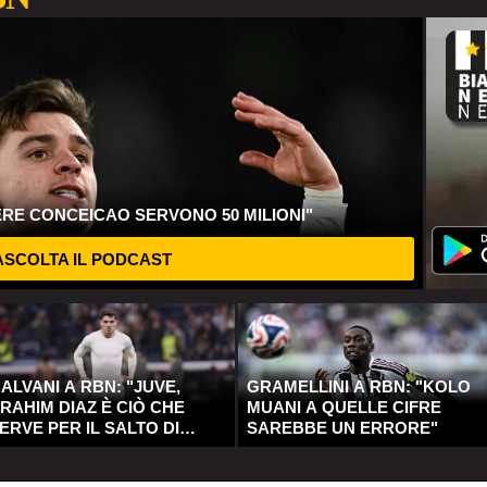
ERE CONCEICAO SERVONO 50 MILIONI"
SCOLTA IL PODCAST
ALVANI A RBN: "JUVE,
GRAMELLINI A RBN: "KOLO
RAHIM DIAZ È CIÒ CHE
MUANI A QUELLE CIFRE
ERVE PER IL SALTO DI
SAREBBE UN ERRORE"
UALITÀ"