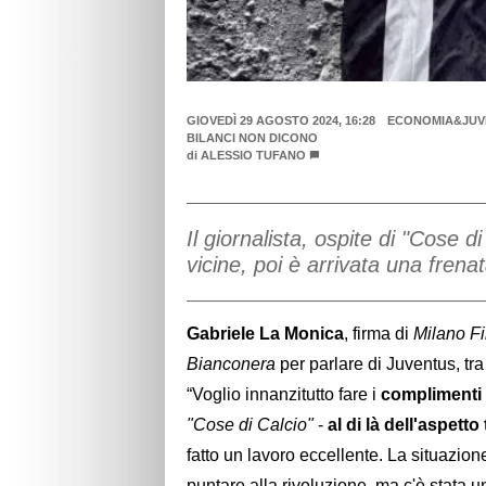
GIOVEDÌ 29 AGOSTO 2024, 16:28
ECONOMIA&JUVE
BILANCI NON DICONO
di
ALESSIO TUFANO
Il giornalista, ospite di "Cose d
vicine, poi è arrivata una frena
Gabriele La Monica
, firma di
Milano F
Bianconera
per parlare di Juventus, tr
“Voglio innanzitutto fare i
complimenti 
"Cose di Calcio"
-
al di là dell'aspett
fatto un lavoro eccellente. La situazione
puntare alla rivoluzione, ma c'è stata u