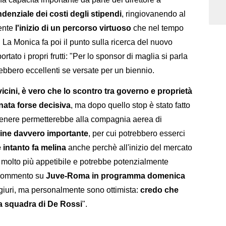
ndenziale dei costi degli stipendi
, ringiovanendo al
mente
l'inizio di un percorso virtuoso
che nel tempo
. La Monica fa poi il punto sulla ricerca del nuovo
tato i propri frutti: "Per lo sponsor di maglia si parla
arebbero eccellenti se versate per un biennio.
icini, è vero che lo scontro tra governo e proprietà
nata forse decisiva
, ma dopo quello stop è stato fatto
genere permetterebbe alla compagnia aerea di
gine davvero importante
, per cui potrebbero esserci
 intanto fa melina
anche perchè all'inizio del mercato
è molto più appetibile e potrebbe potenzialmente
ve commento su
Juve-Roma in programma domenica
scongiuri, ma personalmente sono ottimista:
credo che
la squadra di De Rossi
".