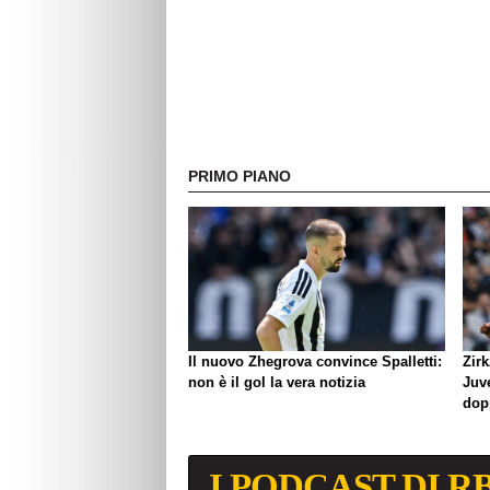
Mbangula"
PRIMO PIANO
Il nuovo Zhegrova convince Spalletti:
Zirk
non è il gol la vera notizia
Juve
dop
I PODCAST DI R