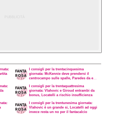
rnata:
I consigli per la trentacinquesima
rtita
giornata: McKennie deve prendersi il
centrocampo sulle spalle, Paredes da ex a
rischio malus.
rnata:
I consigli per la trentaquattresima
 da
giornata: Vlahovic e Giroud entrambi da
bonus, Locatelli a rischio insufficienza
nata:
I consigli per la trentunesima giornata:
a
Vlahovic è un grande si, Locatelli ad oggi
invece resta un no per il fantacalcio