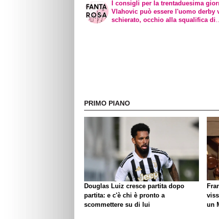
I consigli per la trentaduesima gior
Vlahovic può essere l'uomo derby 
schierato, occhio alla squalifica di
Lautaro
PRIMO PIANO
Douglas Luiz cresce partita dopo
Fra
partita: e c'è chi è pronto a
viss
scommettere su di lui
un 
biso