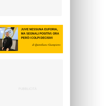
JUVE NESSUNA EUFORIA,
MA SEGNALI POSITIVI: ORA
PERÒ I COLPI DECISIVI
di Quintiliano Giampietro