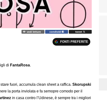
vedi letture
condividi
tweet
FONTI PREFERITE
igli di
FantaRosa
.
stare fuori, accumula clean sheet a raffica.
Skorupski
ere la porta inviolata e fa semopre comodo per il
rtinez
in casa contro l’Udinese, è sempre tra i migliori