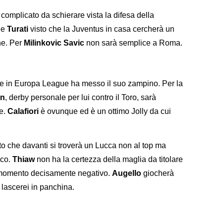
complicato da schierare vista la difesa della
he
Turati
visto che la Juventus in casa cercherà un
che. Per
Milinkovic Savic
non sarà semplice a Roma.
 in Europa League ha messo il suo zampino. Per la
en
, derby personale per lui contro il Toro, sarà
ne.
Calafiori
è ovunque ed è un ottimo Jolly da cui
sto che davanti si troverà un Lucca non al top ma
ico.
Thiaw
non ha la certezza della maglia da titolare
 momento decisamente negativo.
Augello
giocherà
o lascerei in panchina.