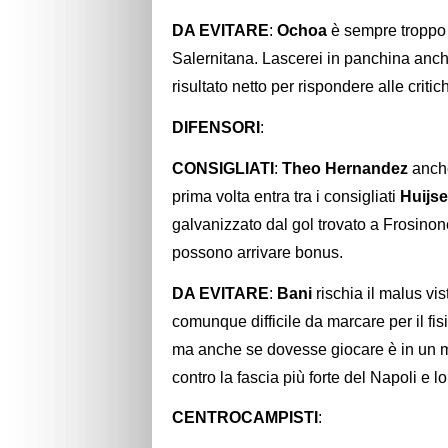
DA EVITARE
:
Ochoa
è sempre troppo 
Salernitana. Lascerei in panchina anc
risultato netto per rispondere alle criti
DIFENSORI
:
CONSIGLIATI
:
Theo Hernandez
anche
prima volta entra tra i consigliati
Huijs
galvanizzato dal gol trovato a Frosino
possono arrivare bonus.
DA EVITARE
:
Bani
rischia il malus vi
comunque difficile da marcare per il fis
ma anche se dovesse giocare è in un
contro la fascia più forte del Napoli e l
CENTROCAMPISTI
: