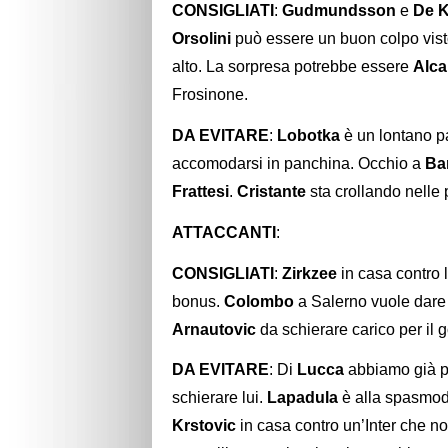
CONSIGLIATI
:
Gudmundsson
e
De K
Orsolini
può essere un buon colpo vis
alto. La sorpresa potrebbe essere
Alca
Frosinone.
DA EVITARE
:
Lobotka
è un lontano p
accomodarsi in panchina. Occhio a
Ba
Frattesi
.
Cristante
sta crollando nelle 
ATTACCANTI
:
CONSIGLIATI
:
Zirkzee
in casa contro l
bonus.
Colombo
a Salerno vuole dare c
Arnautovic
da schierare carico per il
DA EVITARE
: Di
Lucca
abbiamo già pa
schierare lui.
Lapadula
è alla spasmodic
Krstovic
in casa contro un’Inter che n