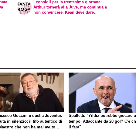
nata:
I consigli per la trentesima giornata:
va
Arthur tornerà alla Juve, ma continua a
non convincere, Kean deve dare
dimostrazioni
ncesco Guccini e quella Juventus
Spalletti: "Yildiz potrebbe giocare 
uta in silenzio: il tifo autentico di
tempo. Attaccante da 20 gol? C'è ch
Maestro che non ha mai avuto
li farà"
gno di esibirlo