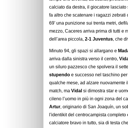
calciato da destra, il giocatore lasciat
fa altro che scatenare i ragazzi zebrati 
69’ una punizione sui trenta metri, defil
mezzo, Caceres arriva prima di tutti e 
dell’area piccola,
2-1 Juventus
, che d
Minuto 94, gli spazi si allargano e
Mad
arriva dalla sinistra verso il centro,
Vid
un siluro pazzesco che spolvera il sette 
stupendo
e successo nel taschino pe
qualche mese, ad alzare nuovamente il 
match, ma
Vidal
si dimostra star e uomo
cileno l’uomo in più in ogni zona del c
Artur
, originario di San Joaquín, un s
l'identikit del centrocampista completo e
calciatore bravo in tutto, sia di testa c