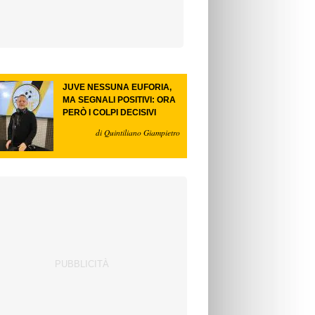
JUVE NESSUNA EUFORIA,
MA SEGNALI POSITIVI: ORA
PERÒ I COLPI DECISIVI
di Quintiliano Giampietro