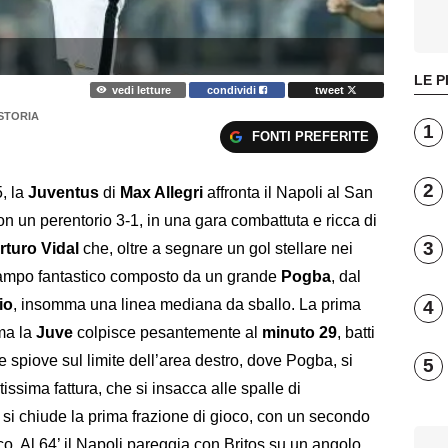
LE P
vedi letture
condividi
tweet
STORIA
1
FONTI PREFERITE
2
5, la
Juventus
di
Max Allegri
affronta il Napoli al San
on un perentorio 3-1, in una gara combattuta e ricca di
3
rturo Vidal
che, oltre a segnare un gol stellare nei
ocampo fantastico composto da un grande
Pogba
, dal
io
, insomma una linea mediana da sballo. La prima
4
 ma la
Juve
colpisce pesantemente al
minuto 29
, batti
o e spiove sul limite dell’area destro, dove Pogba, si
5
vatissima fattura, che si insacca alle spalle di
 si chiude la prima frazione di gioco, con un secondo
co. Al 64’ il Napoli pareggia con Britos su un angolo