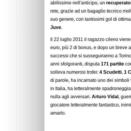
abilissimo nell'anticipo, un
recuperato
rete, grazie ad un bagaglio tecnico mol
suo genere, con tantissimi gol di ottima 
Juve
.
Il 22 luglio 2011 il ragazzo cileno vien
euro, più 2 di bonus, e dopo un breve 
successi che si susseguiranno a Torino,
anni sfolgoranti, disputa
171 partite
co
solleva numerosi trofei:
4 Scudetti
,
1 C
di parole, ha incarnato uno dei simboli v
in Italia, ha letteralmente spadroneggi
nulla agli avversari.
Arturo Vidal
, guer
giocatore letteralmente fantastico, inim
amarlo.