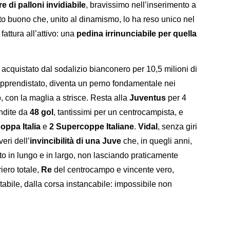
re
di palloni invidiabile
, bravissimo nell’inserimento a
to buono che, unito al dinamismo, lo ha reso unico nel
fattura all’attivo: una
pedina irrinunciabile per quella
e acquistato dal sodalizio bianconero per 10,5 milioni di
apprendistato, diventa un perno fondamentale nei
 con la maglia a strisce. Resta alla
Juventus
per 4
ndite da
48 gol
, tantissimi per un centrocampista, e
oppa Italia
e
2 Supercoppe Italiane
.
Vidal
, senza giri
eri dell’
invincibilità di una Juve
che, in quegli anni,
ato in lungo e in largo, non lasciando praticamente
riero totale,
Re
del centrocampo e vincente vero,
itabile, dalla corsa instancabile: impossibile non