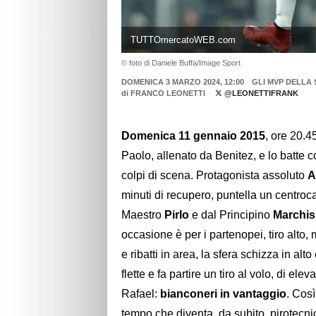
TUTTOmercatoWEB.com
© foto di Daniele Buffa/Image Sport
DOMENICA 3 MARZO 2024, 12:00
GLI MVP DELLA 
di
FRANCO LEONETTI
@LEONETTIFRANK
Domenica 11 gennaio 2015
, ore 20.4
Paolo, allenato da Benitez, e lo batte c
colpi di scena. Protagonista assoluto
A
minuti di recupero, puntella un centr
Maestro
Pirlo
e dal Principino
Marchis
occasione è per i partenopei, tiro alto,
e ribatti in area, la sfera schizza in alt
flette e fa partire un tiro al volo, di ele
Rafael:
bianconeri in vantaggio
. Così
tempo che diventa, da subito, pirotecni