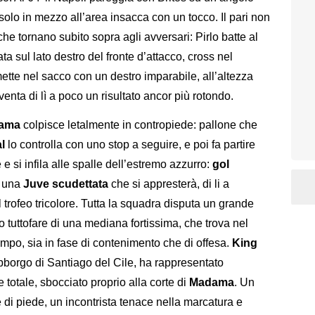
o solo in mezzo all’area insacca con un tocco. Il pari non
che tornano subito sopra agli avversari: Pirlo batte al
ata sul lato destro del fronte d’attacco, cross nel
mette nel sacco con un destro imparabile, all’altezza
iventa di lì a poco un risultato ancor più rotondo.
ama
colpisce letalmente in contropiede: pallone che
al
lo controlla con uno stop a seguire, e poi fa partire
e si infila alle spalle dell’estremo azzurro:
gol
r una
Juve scudettata
che si appresterà, di li a
trofeo tricolore. Tutta la squadra disputa un grande
 tuttofare di una mediana fortissima, che trova nel
ampo, sia in fase di contenimento che di offesa.
King
obborgo di Santiago del Cile, ha rappresentato
 totale, sbocciato proprio alla corte di
Madama
. Un
he di piede, un incontrista tenace nella marcatura e