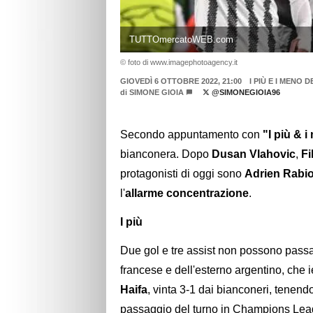
TUTTOmercatoWEB.com
© foto di www.imagephotoagency.it
GIOVEDÌ 6 OTTOBRE 2022, 21:00
I PIÙ E I MENO
di
SIMONE GIOIA
@SIMONEGIOIA96
Secondo appuntamento con
"I più & 
bianconera. Dopo
Dusan Vlahovic
,
Fi
protagonisti di oggi sono
Adrien Rabio
l'
allarme concentrazione
.
I più
Due gol e tre assist non possono passa
francese e dell'esterno argentino, che 
Haifa
, vinta 3-1 dai bianconeri, tenen
passaggio del turno in Champions Lea