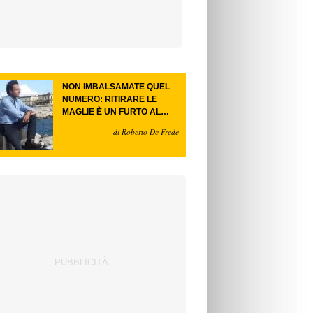
NON IMBALSAMATE QUEL
NUMERO: RITIRARE LE
MAGLIE È UN FURTO AL
FUTURO.
di Roberto De Frede