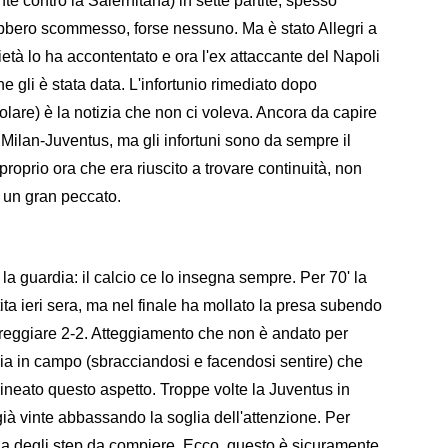
te contro la Salernitana) in sette partite, spesso
ebbero scommesso, forse nessuno. Ma è stato Allegri a
ocietà lo ha accontentato e ora l'ex attaccante del Napoli
he gli è stata data. L'infortunio rimediato dopo
are) è la notizia che non ci voleva. Ancora da capire
r Milan-Juventus, ma gli infortuni sono da sempre il
proprio ora che era riuscito a trovare continuità, non
e un gran peccato.
 guardia: il calcio ce lo insegna sempre. Per 70' la
tita ieri sera, ma nel finale ha mollato la presa subendo
reggiare 2-2. Atteggiamento che non è andato per
sia in campo (sbracciandosi e facendosi sentire) che
tolineato questo aspetto. Troppe volte la Juventus in
 già vinte abbassando la soglia dell'attenzione. Per
 ha degli step da compiere. Ecco, questo è sicuramente