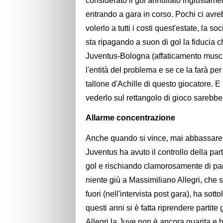
considerato il gol annullato ingiustamen
entrando a gara in corso. Pochi ci avr
volerlo a tutti i costi quest'estate, la s
sta ripagando a suon di gol la fiducia c
Juventus-Bologna (affaticamento muscol
l'entità del problema e se ce la farà pe
tallone d'Achille di questo giocatore. E 
vederlo sul rettangolo di gioco sarebb
Allarme concentrazione
Anche quando si vince, mai abbassare la
Juventus ha avuto il controllo della par
gol e rischiando clamorosamente di pa
niente giù a Massimiliano Allegri, che 
fuori (nell'intervista post gara), ha sot
questi anni si è fatta riprendere partite
Allegri la Juve non è ancora guarita e