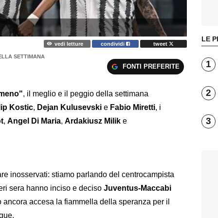
LE P
vedi letture
condividi
tweet
 DELLA SETTIMANA
1
FONTI PREFERITE
2
i meno"
, il meglio e il peggio della settimana
lip Kostic
,
Dejan Kulusevski
e
Fabio Miretti
, i
3
t
,
Angel Di Maria
,
Ardakiusz Milik
e
re inosservati: stiamo parlando del centrocampista
ieri sera hanno inciso e deciso
Juventus-Maccabi
do ancora accesa la fiammella della speranza per il
gue.