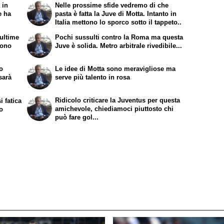
 in
Nelle prossime sfide vedremo di che
e ha
pasta è fatta la Juve di Motta. Intanto in
Italia mettono lo sporco sotto il tappeto..
 ultime
Pochi sussulti contro la Roma ma questa
vono
Juve è solida. Metro arbitrale rivedibile...
to
Le idee di Motta sono meravigliose ma
sarà
serve più talento in rosa
Ridicolo criticare la Juventus per questa
i fatica
amichevole, chiediamoci piuttosto chi
to
può fare gol...