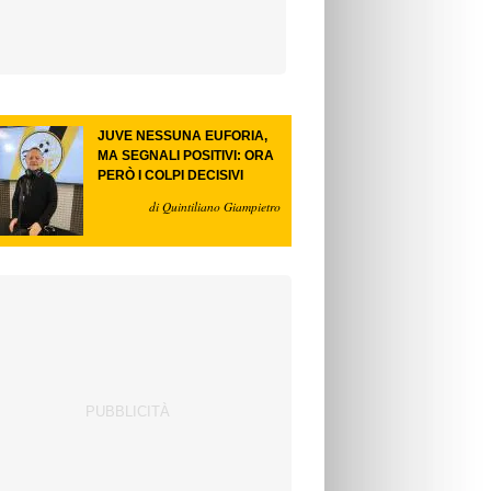
JUVE NESSUNA EUFORIA,
MA SEGNALI POSITIVI: ORA
PERÒ I COLPI DECISIVI
di Quintiliano Giampietro