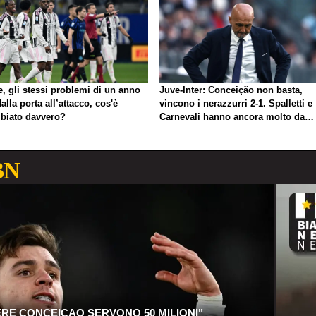
, gli stessi problemi di un anno
Juve-Inter: Conceição non basta,
dalla porta all’attacco, cos'è
vincono i nerazzurri 2-1. Spalletti e
biato davvero?
Carnevali hanno ancora molto da
lavorare
BN
ERE CONCEICAO SERVONO 50 MILIONI"