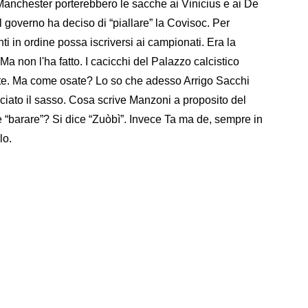
 Manchester porterebbero le sacche ai Vinicius e ai De
l governo ha deciso di “piallare” la Covisoc. Per
ti in ordine possa iscriversi ai campionati. Era la
a non l'ha fatto. I cacicchi del Palazzo calcistico
te. Ma come osate? Lo so che adesso Arrigo Sacchi
nciato il sasso. Cosa scrive Manzoni a proposito del
 “barare”? Si dice “Zuòbì”. Invece Ta ma de, sempre in
lo.