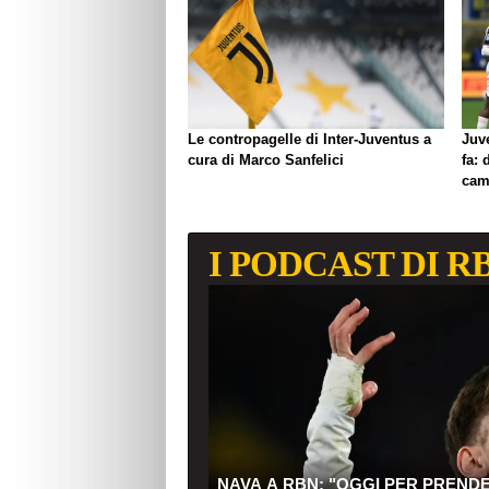
Le contropagelle di Inter-Juventus a
Juve
cura di Marco Sanfelici
fa: 
cam
I PODCAST DI R
NAVA A RBN: "OGGI PER PREND