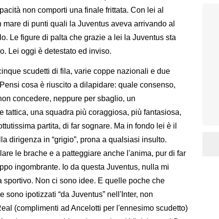
acità non comporti una finale frittata. Con lei al
 mare di punti quali la Juventus aveva arrivando al
o. Le figure di palta che grazie a lei la Juventus sta
o. Lei oggi è detestato ed inviso.
 cinque scudetti di fila, varie coppe nazionali e due
. Pensi cosa è riuscito a dilapidare: quale consenso,
 non concedere, neppure per sbaglio, un
tattica, una squadra più coraggiosa, più fantasiosa,
tissima partita, di far sognare. Ma in fondo lei è il
a dirigenza in “grigio”, prona a qualsiasi insulto.
lare le brache e a patteggiare anche l'anima, pur di far
oppo ingombrante. Io da questa Juventus, nulla mi
ta sportivo. Non ci sono idee. E quelle poche che
e sono ipotizzati “da Juventus” nell'Inter, non
eal (complimenti ad Ancelotti per l'ennesimo scudetto)