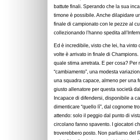
battute finali. Sperando che la sua incap
timone è possibile. Anche dilapidare un
finale di campionato con le pezze al cul
collezionando l'hanno spedita all'Infern
Ed è incredibile, visto che lei, ha vinto
volte è arrivato in finale di Champions
quale stima arretrata. E per cosa? Per
“cambiamento”, una modesta variazione 
una squadra capace, almeno per una fottu
giusto allenatore per questa società dall
Incapace di difendersi, disponibile a ca
dimenticare “quello lì”, dal cognome tr
attendo: solo il peggio dal punto di vis
circolano fanno spavento. I giocatori ch
troverebbero posto. Non parliamo del R