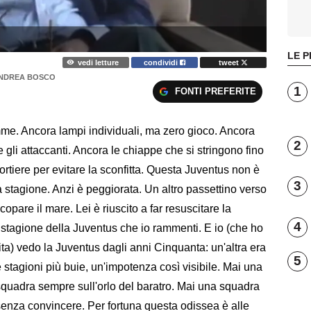
LE P
vedi letture
condividi
tweet
 ANDREA BOSCO
1
FONTI PREFERITE
emme. Ancora lampi individuali, ma zero gioco. Ancora
2
gli attaccanti. Ancora le chiappe che si stringono fino
portiere per evitare la sconfitta. Questa Juventus non è
3
 stagione. Anzi è peggiorata. Un altro passettino verso
pare il mare. Lei è riuscito a far resuscitare la
4
 stagione della Juventus che io rammenti. E io (che ho
allita) vedo la Juventus dagli anni Cinquanta: un'altra era
5
 stagioni più buie, un'impotenza così visibile. Mai una
quadra sempre sull'orlo del baratro. Mai una squadra
senza convincere. Per fortuna questa odissea è alle