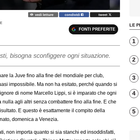
vedi letture
condividi
tweet
E
LE P
FONTI PREFERITE
1
 costi, bisogna sconfiggere ogni situazione.
2
are la Juve fino alla fine del mondiale per club,
3
uasi impossibile. Ma non ha esitato, perché quando si
4
signore di nome Marcello Lippi, si è imparato che ogni
a nulla agli altri senza combattere fino alla fine. E che
risultato. E questo è esattamente il compito della
5
onato, domenica a Venezia.
ti, non importa quanto si sia stanchi ed insoddisfatti,