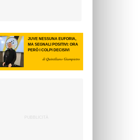
JUVE NESSUNA EUFORIA,
MA SEGNALI POSITIVI: ORA
PERÒ I COLPI DECISIVI
di Quintiliano Giampietro