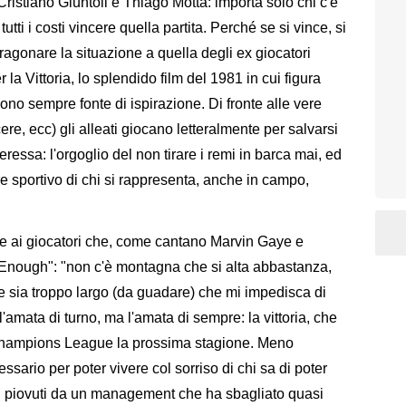
istiano Giuntoli e Thiago Motta: importa solo chi c'è
tti i costi vincere quella partita. Perché se si vince, si
ragonare la situazione a quella degli ex giocatori
er la Vittoria, lo splendido film del 1981 in cui figura
sono sempre fonte di ispirazione. Di fronte alle vere
cere, ecc) gli alleati giocano letteralmente per salvarsi
teressa: l'orgoglio del non tirare i remi in barca mai, ed
ore sportivo di chi si rappresenta, anche in campo,
re ai giocatori che, come cantano Marvin Gaye e
 Enough": "non c'è montagna che si alta abbastanza,
e sia troppo largo (da guadare) che mi impedisca di
l'amata di turno, ma l'amata di sempre: la vittoria, che
 Champions League la prossima stagione. Meno
sario per poter vivere col sorriso di chi sa di poter
ori piovuti da un management che ha sbagliato quasi