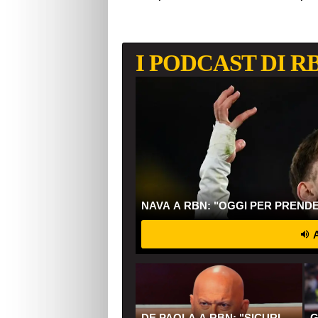
I PODCAST DI R
NAVA A RBN: "OGGI PER PREND
A
DE PAOLA A RBN: "SICURI
G