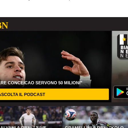
BN
ERE CONCEICAO SERVONO 50 MILIONI"
SCOLTA IL PODCAST
ALVANI A RBN: "JUVE,
GRAMELLINI A RBN: "KOLO