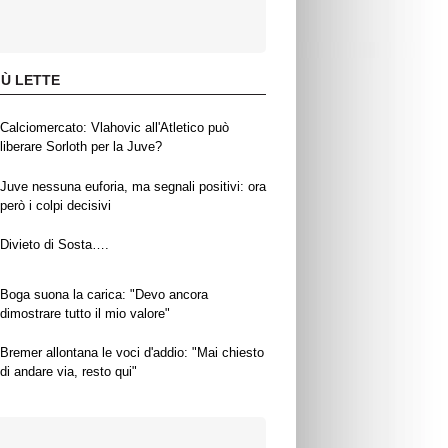
IÙ LETTE
Calciomercato: Vlahovic all'Atletico può
liberare Sorloth per la Juve?
Juve nessuna euforia, ma segnali positivi: ora
però i colpi decisivi
Divieto di Sosta….
Boga suona la carica: "Devo ancora
dimostrare tutto il mio valore"
Bremer allontana le voci d'addio: "Mai chiesto
di andare via, resto qui"