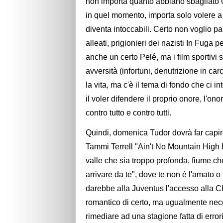
non importa quanto abbiano sbagliato Cr
in quel momento, importa solo volere a tu
diventa intoccabili. Certo non voglio pa
alleati, prigionieri dei nazisti In Fuga p
anche un certo Pelé, ma i film sportivi 
avversità (infortuni, denutrizione in car
la vita, ma c'è il tema di fondo che ci in
il voler difendere il proprio onore, l'on
contro tutto e contro tutti.
Quindi, domenica Tudor dovrà far capi
Tammi Terrell "Ain't No Mountain High
valle che sia troppo profonda, fiume ch
arrivare da te", dove te non è l'amato o 
darebbe alla Juventus l'accesso alla
romantico di certo, ma ugualmente neces
rimediare ad una stagione fatta di err