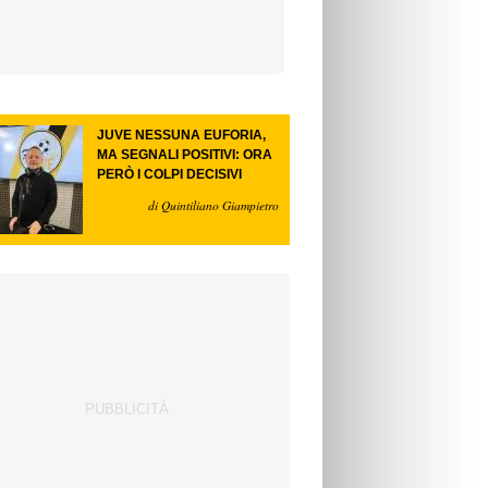
JUVE NESSUNA EUFORIA,
MA SEGNALI POSITIVI: ORA
PERÒ I COLPI DECISIVI
di Quintiliano Giampietro