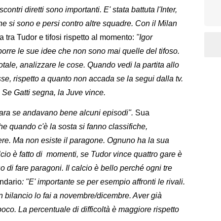
contri diretti sono importanti. E' stata battuta l'Inter,
he si sono e persi contro altre squadre. Con il Milan
tra Tudor e tifosi rispetto al momento:
"Igor
orre le sue idee che non sono mai quelle del tifoso.
tale, analizzare le cose. Quando vedi la partita allo
e, rispetto a quanto non accada se la segui dalla tv.
 Se Gatti segna, la Juve vince.
gara se andavano bene alcuni episodi".
Sua
he quando c'è la sosta si fanno classifiche,
utere. Ma non esiste il paragone. Ognuno ha la sua
lcio è fatto di momenti, se Tudor vince quattro gare è
o di fare paragoni. Il calcio è bello perché ogni tre
ndario
: "E' importante se per esempio affronti le rivali.
n bilancio lo fai a novembre/dicembre. Aver già
poco. La percentuale di difficoltà è maggiore rispetto