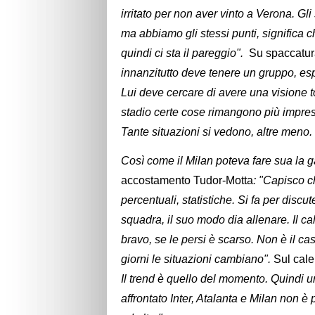
irritato per non aver vinto a Verona. Gli s
ma abbiamo gli stessi punti, significa c
quindi ci sta il pareggio".
Su spaccatura 
innanzitutto deve tenere un gruppo, esp
Lui deve cercare di avere una visione to
stadio certe cose rimangono più impress
Tante situazioni si vedono, altre meno.
Così come il Milan poteva fare sua la 
accostamento Tudor-Motta
: "Capisco c
percentuali, statistiche. Si fa per disc
squadra, il suo modo dia allenare. Il ca
bravo, se le persi è scarso. Non è il cas
giorni le situazioni cambiano".
Sul cale
Il trend è quello del momento. Quindi u
affrontato Inter, Atalanta e Milan non è 