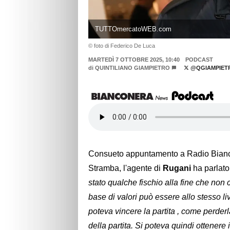
TUTTOmercatoWEB.com
© foto di Federico De Luca
MARTEDÌ 7 OTTOBRE 2025, 10:40
PODCAST
di
QUINTILIANO GIAMPIETRO
@QGIAMPIET
Consueto appuntamento a Radio Bian
Stramba, l'agente di
Rugani
ha parlat
stato qualche fischio alla fine che non
base di valori può essere allo stesso l
poteva vincere la partita , come perder
della partita. Si poteva quindi ottener