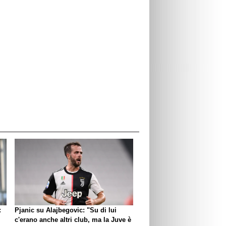
:
Pjanic su Alajbegovic: "Su di lui
c'erano anche altri club, ma la Juve è