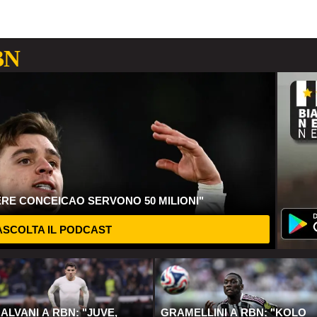
BN
ERE CONCEICAO SERVONO 50 MILIONI"
SCOLTA IL PODCAST
ALVANI A RBN: "JUVE,
GRAMELLINI A RBN: "KOLO