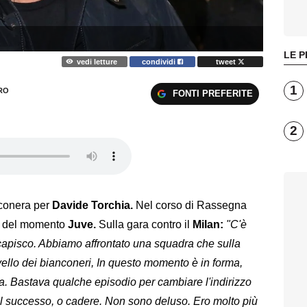
LE P
vedi letture
condividi
tweet
1
RO
FONTI PREFERITE
2
conera per
Davide Torchia.
Nel corso di Rassegna
o del momento
Juve.
Sulla gara contro il
Milan:
"C'è
 capisco. Abbiamo affrontato una squadra che sulla
ivello dei bianconeri, In questo momento è in forma,
la. Bastava qualche episodio per cambiare l'indirizzo
e il successo, o cadere. Non sono deluso. Ero molto più