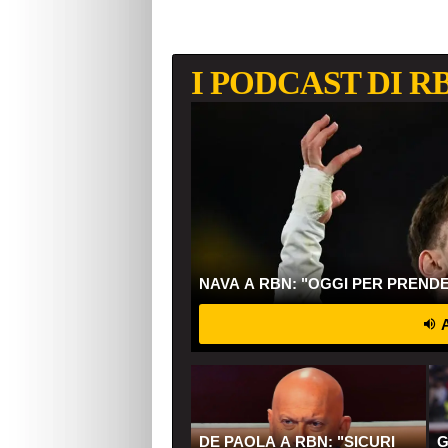
I PODCAST DI R
NAVA A RBN: "OGGI PER PREND
A
DE PAOLA A RBN: "SICURI
G