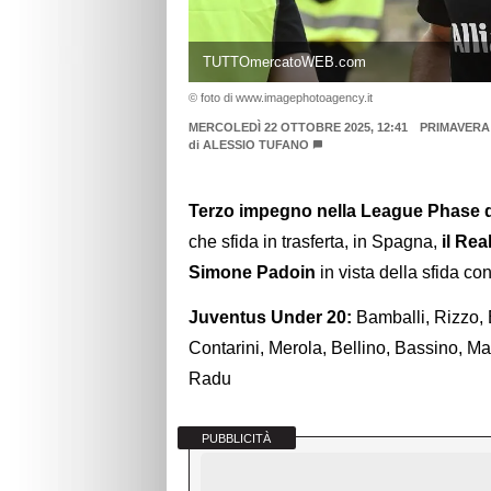
TUTTOmercatoWEB.com
© foto di www.imagephotoagency.it
MERCOLEDÌ 22 OTTOBRE 2025, 12:41
PRIMAVERA
di
ALESSIO TUFANO
Terzo impegno nella League Phase d
che sfida in trasferta, in Spagna,
il Rea
Simone Padoin
in vista della sfida co
Juventus Under 20:
Bamballi, Rizzo, 
Contarini, Merola, Bellino, Bassino, M
Radu
PUBBLICITÀ