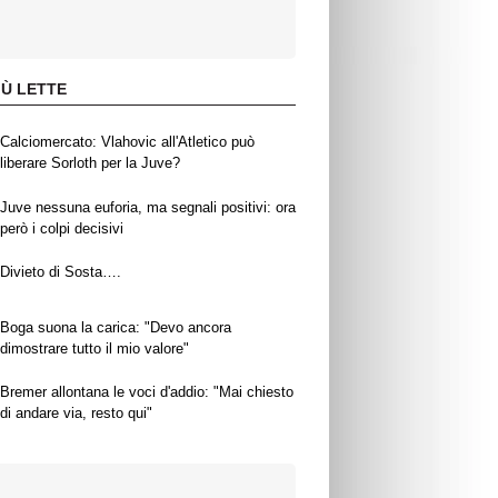
IÙ LETTE
Calciomercato: Vlahovic all'Atletico può
liberare Sorloth per la Juve?
Juve nessuna euforia, ma segnali positivi: ora
però i colpi decisivi
Divieto di Sosta….
Boga suona la carica: "Devo ancora
dimostrare tutto il mio valore"
Bremer allontana le voci d'addio: "Mai chiesto
di andare via, resto qui"