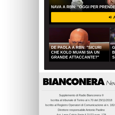
NAVA A RBN: "OGGI PER PREND
A
DE PAOLA A RBN: "SICURI
G
CHE KOLO MUANI SIA UN
B
GRANDE ATTACCANTE?"
S
Q
Supplemento di
Radio Bianconera ®
Iscritta al tribunale di Torino al n.70 del 29/11/2018
Iscritto al Registro Operatori di Comunicazione al n. 18
Direttore responsabile Antonio Paolino
Aut. Lega Calcio Serie A 21/22 num. 178