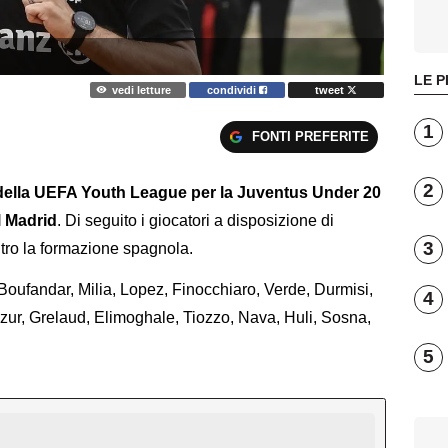
LE P
vedi letture
condividi
tweet
1
FONTI PREFERITE
2
ella UEFA Youth League per la Juventus Under 20
l Madrid
. Di seguito i giocatori a disposizione di
3
ntro la formazione spagnola.
Boufandar, Milia, Lopez, Finocchiaro, Verde, Durmisi,
4
azur, Grelaud, Elimoghale, Tiozzo, Nava, Huli, Sosna,
5