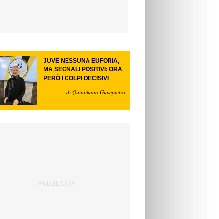
JUVE NESSUNA EUFORIA,
MA SEGNALI POSITIVI: ORA
PERÒ I COLPI DECISIVI
di Quintiliano Giampietro