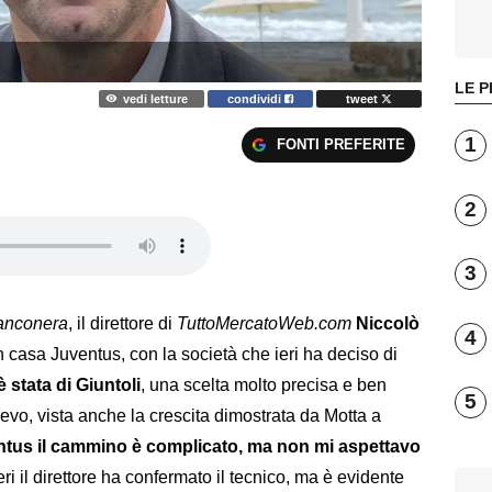
LE P
vedi letture
condividi
tweet
1
FONTI PREFERITE
2
3
anconera
, il direttore di
TuttoMercatoWeb.com
Niccolò
4
n casa Juventus, con la società che ieri ha deciso di
è stata di Giuntoli
, una scelta molto precisa e ben
5
o, vista anche la crescita dimostrata da Motta a
ntus il cammino è complicato, ma non mi aspettavo
Ieri il direttore ha confermato il tecnico, ma è evidente