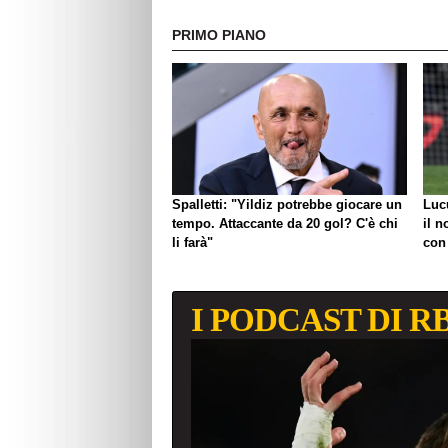
PRIMO PIANO
Spalletti: "Yildiz potrebbe giocare un
Luc
tempo. Attaccante da 20 gol? C'è chi
il n
li farà"
con
I PODCAST DI R