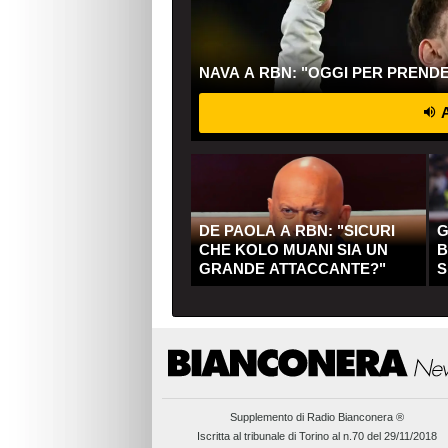
NAVA A RBN: "OGGI PER PREND
A
DE PAOLA A RBN: "SICURI
G
CHE KOLO MUANI SIA UN
B
GRANDE ATTACCANTE?"
S
Q
Supplemento di
Radio Bianconera ®
Iscritta al tribunale di Torino al n.70 del 29/11/2018