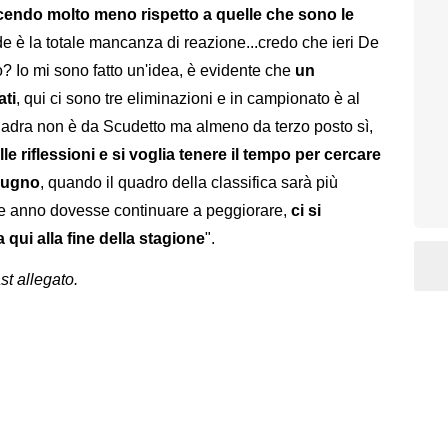
facendo molto meno rispetto a quelle che sono le
e è la totale mancanza di reazione...credo che ieri De
o? Io mi sono fatto un'idea, è evidente che
un
ati
, qui ci sono tre eliminazioni e in campionato è al
adra non è da Scudetto ma almeno da terzo posto sì,
e riflessioni e si voglia tenere il tempo per cercare
giugno
, quando il quadro della classifica sarà più
fine anno dovesse continuare a peggiorare,
ci si
 qui alla fine della stagione
".
st allegato.