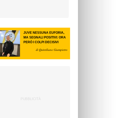
JUVE NESSUNA EUFORIA,
MA SEGNALI POSITIVI: ORA
PERÒ I COLPI DECISIVI
di Quintiliano Giampietro