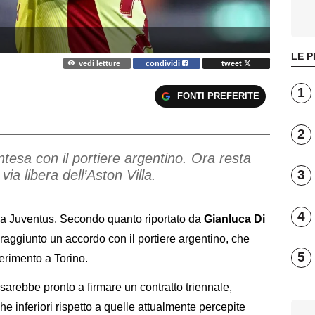
LE P
vedi letture
condividi
tweet
1
FONTI PREFERITE
2
ntesa con il portiere argentino. Ora resta
via libera dell’Aston Villa.
3
4
lla Juventus. Secondo quanto riportato da
Gianluca Di
 raggiunto un accordo con il portiere argentino, che
5
ferimento a Torino.
arebbe pronto a firmare un contratto triennale,
 inferiori rispetto a quelle attualmente percepite