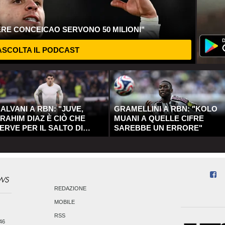
ERE CONCEICAO SERVONO 50 MILIONI"
SCOLTA IL PODCAST
ALVANI A RBN: "JUVE,
GRAMELLINI A RBN: "KOLO
RAHIM DIAZ È CIÒ CHE
MUANI A QUELLE CIFRE
ERVE PER IL SALTO DI
SAREBBE UN ERRORE"
UALITÀ"
REDAZIONE
MOBILE
RSS
246