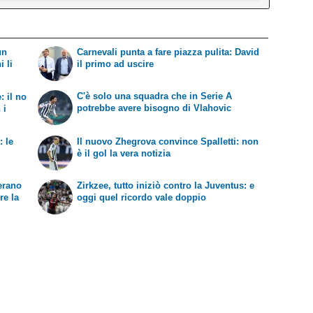
un
Carnevali punta a fare piazza pulita: David
i li
il primo ad uscire
C'è solo una squadra che in Serie A
: il no
potrebbe avere bisogno di Vlahovic
 i
: le
Il nuovo Zhegrova convince Spalletti: non
è il gol la vera notizia
'erano
Zirkzee, tutto iniziò contro la Juventus: e
re la
oggi quel ricordo vale doppio