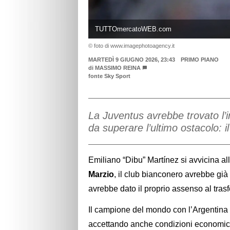
TUTTOmercatoWEB.com
© foto di www.imagephotoagency.it
MARTEDÌ 9 GIUGNO 2026, 23:43
PRIMO PIANO
di
MASSIMO REINA
fonte Sky Sport
La Juventus avrebbe trovato l’i
da superare l’ultimo ostacolo: il 
Emiliano “Dibu” Martínez si avvicina a
Marzio
, il club bianconero avrebbe già
avrebbe dato il proprio assenso al tras
Il campione del mondo con l’Argentina s
accettando anche condizioni economiche