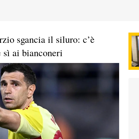
io sgancia il siluro: c’è
 sì ai bianconeri