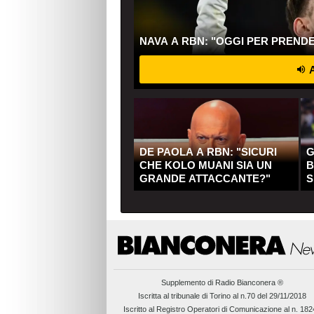
NAVA A RBN: "OGGI PER PREND
A
DE PAOLA A RBN: "SICURI
G
CHE KOLO MUANI SIA UN
B
GRANDE ATTACCANTE?"
S
Q
Supplemento di
Radio Bianconera ®
Iscritta al tribunale di Torino al n.70 del 29/11/2018
Iscritto al Registro Operatori di Comunicazione al n. 18