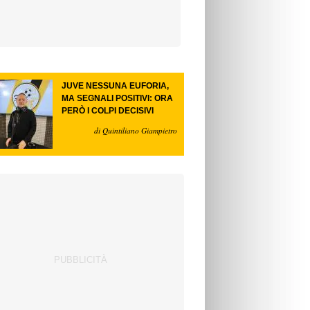
JUVE NESSUNA EUFORIA,
MA SEGNALI POSITIVI: ORA
PERÒ I COLPI DECISIVI
di Quintiliano Giampietro