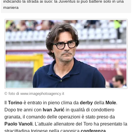
indicando la strada ai suoi: la Juventus si può battere solo in una
maniera
© foto di www.imagephotoagency.it
Il
Torino
è entrato in pieno clima da
derby
della
Mole
.
Dopo tre anni con
Ivan Jurić
in qualità di condottiero
granata, il comando delle operazioni è stato preso da
Paolo Vanoli
. L'attuale allenatore del Toro ha presentato la
stracittadina torinese nella canonica
conferenza