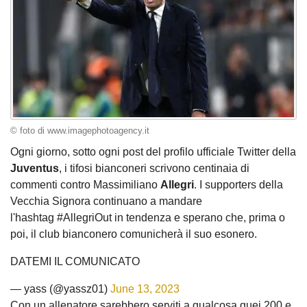
© foto di www.imagephotoagency.it
Ogni giorno, sotto ogni post del profilo ufficiale Twitter della
Juventus
, i tifosi bianconeri scrivono centinaia di
commenti contro Massimiliano
Allegri
. I supporters della
Vecchia Signora continuano a mandare
l'hashtag #AllegriOut in tendenza e sperano che, prima o
poi, il club bianconero comunicherà il suo esonero.
DATEMI IL COMUNICATO
— yass️ (@yassz01)
June 13, 2023
Con un allenatore sarebbero serviti a qualcosa quei 200 e