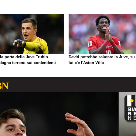
la porta della Juve Trubin
David potrebbe salutare la Juve, su 
dagna terreno sui contendenti
lui c'è l'Aston Villa
BN