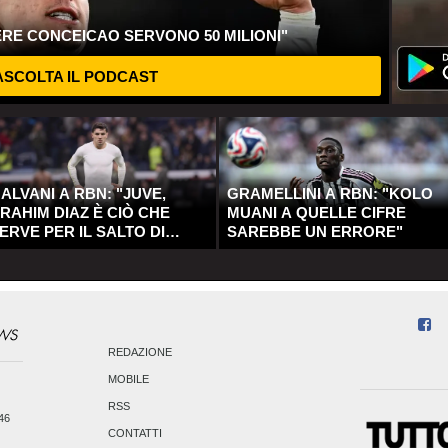
ERE CONCEICAO SERVONO 50 MILIONI"
SCOLTA IL PODCAST
ALVANI A RBN: "JUVE,
GRAMELLINI A RBN: "KOLO
RAHIM DIAZ È CIÒ CHE
MUANI A QUELLE CIFRE
ERVE PER IL SALTO DI
SAREBBE UN ERRORE"
UALITÀ"
REDAZIONE
MOBILE
RSS
246
CONTATTI