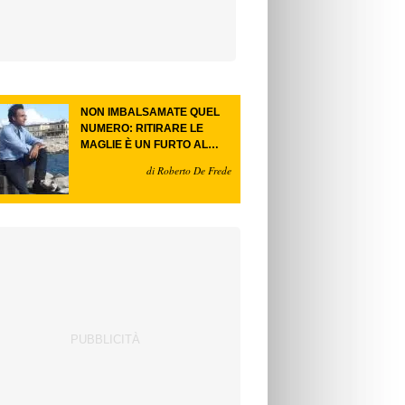
NON IMBALSAMATE QUEL
NUMERO: RITIRARE LE
MAGLIE È UN FURTO AL
FUTURO.
di Roberto De Frede