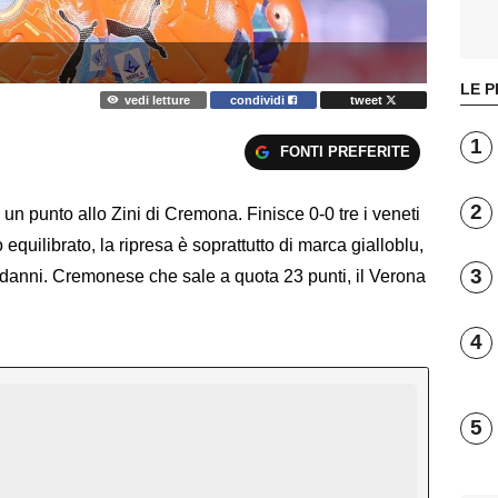
LE P
vedi letture
condividi
tweet
1
FONTI PREFERITE
2
un punto allo Zini di Cremona. Finisce 0-0 tre i veneti
quilibrato, la ripresa è soprattutto di marca gialloblu,
3
 i danni. Cremonese che sale a quota 23 punti, il Verona
4
5