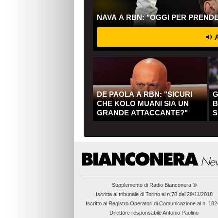
NAVA A RBN: "OGGI PER PREND
A
DE PAOLA A RBN: "SICURI
G
CHE KOLO MUANI SIA UN
B
GRANDE ATTACCANTE?"
S
Q
Supplemento di
Radio Bianconera ®
Iscritta al tribunale di Torino al n.70 del 29/11/2018
Iscritto al Registro Operatori di Comunicazione al n. 18
Direttore responsabile Antonio Paolino