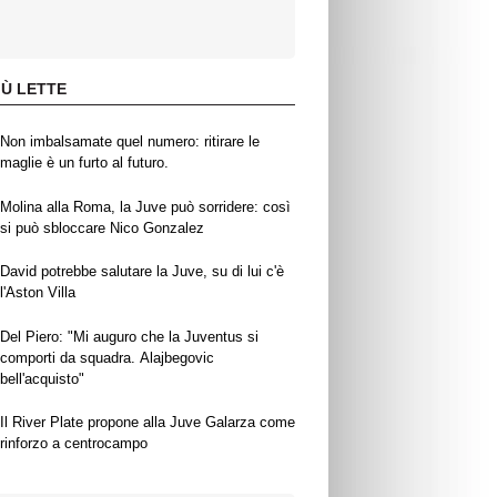
IÙ LETTE
Non imbalsamate quel numero: ritirare le
maglie è un furto al futuro.
Molina alla Roma, la Juve può sorridere: così
si può sbloccare Nico Gonzalez
David potrebbe salutare la Juve, su di lui c'è
l'Aston Villa
Del Piero: "Mi auguro che la Juventus si
comporti da squadra. Alajbegovic
bell'acquisto"
Il River Plate propone alla Juve Galarza come
rinforzo a centrocampo