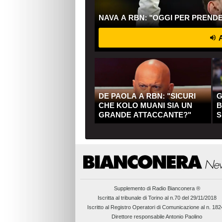
NAVA A RBN: "OGGI PER PREND
A
DE PAOLA A RBN: "SICURI
G
CHE KOLO MUANI SIA UN
B
GRANDE ATTACCANTE?"
S
Q
Supplemento di
Radio Bianconera ®
Iscritta al tribunale di Torino al n.70 del 29/11/2018
Iscritto al Registro Operatori di Comunicazione al n. 18
Direttore responsabile Antonio Paolino