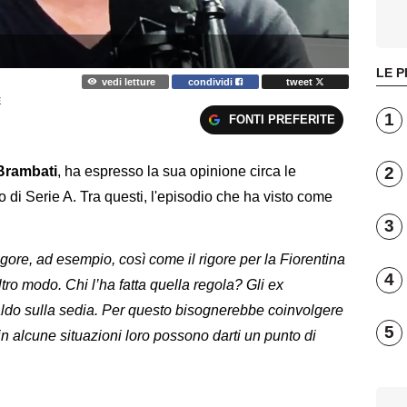
LE P
vedi letture
condividi
tweet
E
1
FONTI PREFERITE
2
Brambati
, ha espresso la sua opinione circa le
no di Serie A. Tra questi, l'episodio che ha visto come
3
igore, ad esempio, così come il rigore per la Fiorentina
4
tro modo. Chi l’ha fatta quella regola? Gli ex
caldo sulla sedia. Per questo bisognerebbe coinvolgere
5
in alcune situazioni loro possono darti un punto di