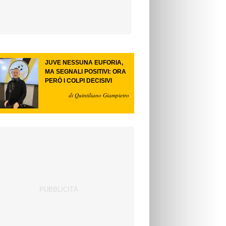
JUVE NESSUNA EUFORIA,
MA SEGNALI POSITIVI: ORA
PERÒ I COLPI DECISIVI
di Quintiliano Giampietro