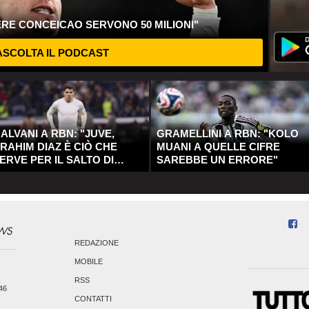
ERE CONCEICAO SERVONO 50 MILIONI"
SCOLTA IL PODCAST
ALVANI A RBN: "JUVE,
GRAMELLINI A RBN: "KOLO
RAHIM DIAZ È CIÒ CHE
MUANI A QUELLE CIFRE
ERVE PER IL SALTO DI
SAREBBE UN ERRORE"
UALITÀ"
REDAZIONE
MOBILE
RSS
246
CONTATTI