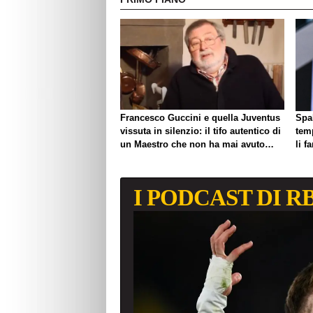
Francesco Guccini e quella Juventus
Spal
vissuta in silenzio: il tifo autentico di
tem
un Maestro che non ha mai avuto
li f
bisogno di esibirlo
I PODCAST DI R