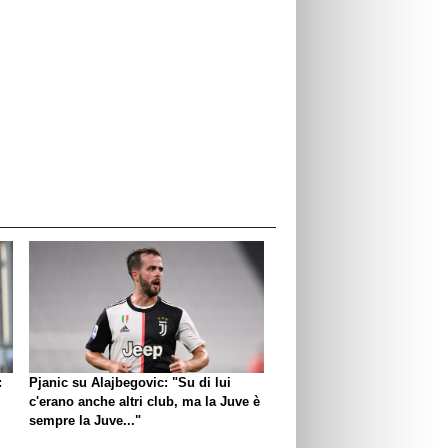
:
Pjanic su Alajbegovic: "Su di lui
c'erano anche altri club, ma la Juve è
sempre la Juve..."