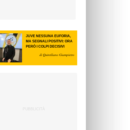
JUVE NESSUNA EUFORIA,
MA SEGNALI POSITIVI: ORA
PERÒ I COLPI DECISIVI
di Quintiliano Giampietro