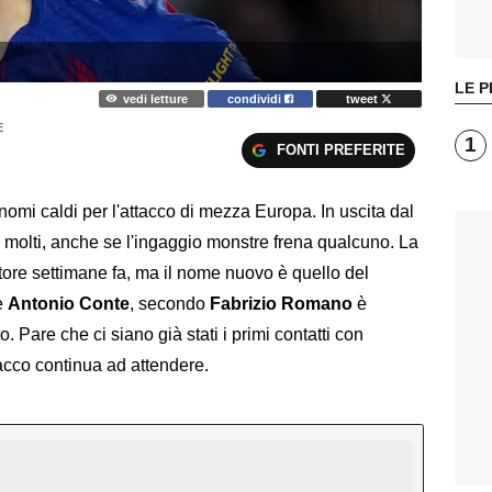
LE P
vedi letture
condividi
tweet
E
1
FONTI PREFERITE
omi caldi per l'attacco di mezza Europa. In uscita dal
 molti, anche se l'ingaggio monstre frena qualcuno. La
tore settimane fa, ma il nome nuovo è quello del
è
Antonio Conte
, secondo
Fabrizio Romano
è
 Pare che ci siano già stati i primi contatti con
lacco continua ad attendere.