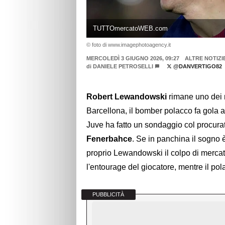
TUTTOmercatoWEB.com
© foto di www.imagephotoagency.it
MERCOLEDÌ 3 GIUGNO 2026, 09:27
ALTRE NOTIZI
di
DANIELE PETROSELLI
@DANVERTIGO82
Robert Lewandowski
rimane uno dei n
Barcellona, il bomber polacco fa gola a
Juve ha fatto un sondaggio col procura
Fenerbahce
. Se in panchina il sogno 
proprio Lewandowski il colpo di mercato.
l'entourage del giocatore, mentre il po
PUBBLICITÀ