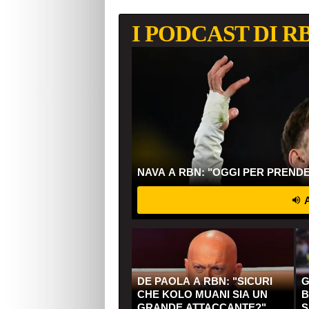
I PODCAST DI R
NAVA A RBN: "OGGI PER PREND
A
DE PAOLA A RBN: "SICURI
G
CHE KOLO MUANI SIA UN
B
GRANDE ATTACCANTE?"
S