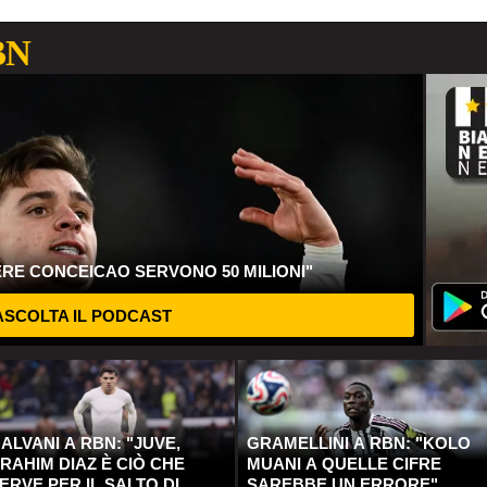
BN
ERE CONCEICAO SERVONO 50 MILIONI"
SCOLTA IL PODCAST
ALVANI A RBN: "JUVE,
GRAMELLINI A RBN: "KOLO
RAHIM DIAZ È CIÒ CHE
MUANI A QUELLE CIFRE
ERVE PER IL SALTO DI
SAREBBE UN ERRORE"