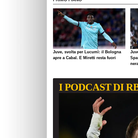
Juve, svolta per Lucumì: il Bologna
Juve
apre a Cabal. E Miretti resta fuori
Spal
ner
I PODCAST DI R