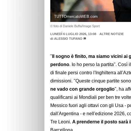
TUTTOmercatoWEB.com
© foto di Daniele Buffa/Image Sport
LUNEDÌ 6 LUGLIO 2026, 13:08
ALTRE NOTIZIE
di
ALESSIO TUFANO
"
Il sogno è finito, ma siamo vicini ai g
perdono
. Io ho perso la partita". Così 
di finale persi contro l'Inghilterra all'
dimissioni. "Queste cinque partite sono
ne vado con grande orgoglio
", ha af
qualificarsi ai Mondiali per ben tre volt
Messico fuori agli ottavi con gli Usa - 
dall'Argentina - e nell'edizione 2026, c
Tre Leoni.
A prenderne il posto sarà 
Barcellona.