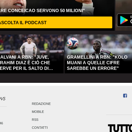
ERE CONCEICAO SERVONO 50 MILIONI"
SCOLTA IL PODCAST
ALVANI A RBN: "JUVE,
GRAMELLINI A RBN: "KOLO
RAHIM DIAZ È CIÒ CHE
MUANI A QUELLE CIFRE
ERVE PER IL SALTO DI
SAREBBE UN ERRORE"
UALITÀ"
REDAZIONE
MOBILE
RSS
246
CONTATTI