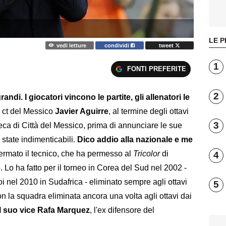
LE P
vedi letture
condividi
tweet
1
FONTI PREFERITE
2
randi. I giocatori vincono le partite, gli allenatori le
il ct del Messico
Javier Aguirre
, al termine degli ottavi
3
Azteca di Città del Messico, prima di annunciare le sue
 state indimenticabili.
Dico addio alla nazionale e me
fermato il tecnico, che ha permesso al
Tricolor
di
4
e. Lo ha fatto per il torneo in Corea del Sud nel 2002 -
poi nel 2010 in Sudafrica - eliminato sempre agli ottavi
5
on la squadra eliminata ancora una volta agli ottavi dai
il suo vice Rafa Marquez
, l'ex difensore del