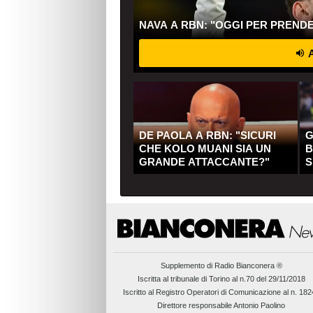
NAVA A RBN: "OGGI PER PREND
A
DE PAOLA A RBN: "SICURI
G
CHE KOLO MUANI SIA UN
B
GRANDE ATTACCANTE?"
S
Q
Supplemento di
Radio Bianconera ®
Iscritta al tribunale di Torino al n.70 del 29/11/2018
Iscritto al Registro Operatori di Comunicazione al n. 18
Direttore responsabile Antonio Paolino