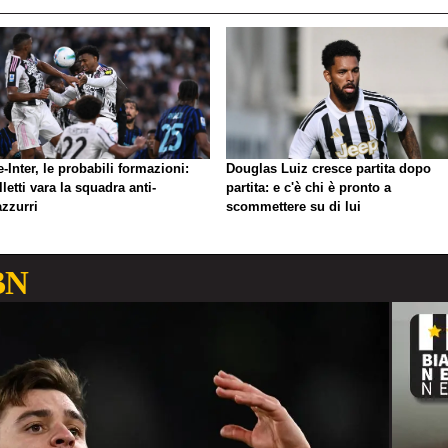
-Inter, le probabili formazioni:
Douglas Luiz cresce partita dopo
letti vara la squadra anti-
partita: e c'è chi è pronto a
azzurri
scommettere su di lui
BN