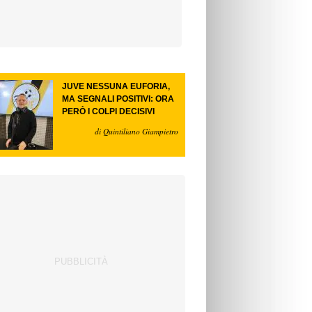
JUVE NESSUNA EUFORIA,
MA SEGNALI POSITIVI: ORA
PERÒ I COLPI DECISIVI
di Quintiliano Giampietro