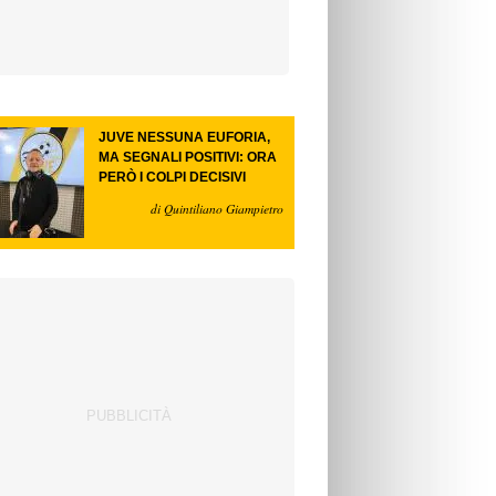
JUVE NESSUNA EUFORIA,
MA SEGNALI POSITIVI: ORA
PERÒ I COLPI DECISIVI
di Quintiliano Giampietro