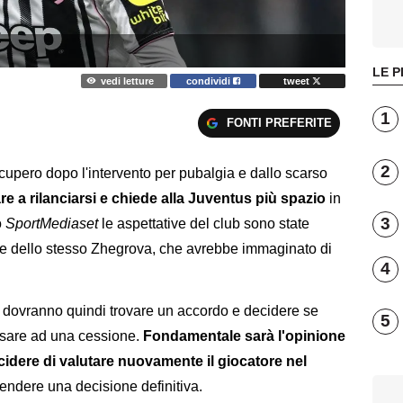
LE P
vedi letture
condividi
tweet
1
FONTI PREFERITE
2
upero dopo l'intervento per pubalgia e dallo scarso
 a rilanciarsi e chiede alla Juventus più spazio
in
3
o
SportMediaset
le aspettative del club sono state
le dello stesso Zhegrova, che avrebbe immaginato di
4
ti dovranno quindi trovare un accordo e decidere se
5
nsare ad una cessione.
Fondamentale sarà l'opinione
cidere di valutare nuovamente il giocatore nel
endere una decisione definitiva.