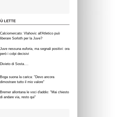
IÙ LETTE
Calciomercato: Vlahovic all'Atletico può
liberare Sorloth per la Juve?
Juve nessuna euforia, ma segnali positivi: ora
però i colpi decisivi
Divieto di Sosta….
Boga suona la carica: "Devo ancora
dimostrare tutto il mio valore"
Bremer allontana le voci d'addio: "Mai chiesto
di andare via, resto qui"