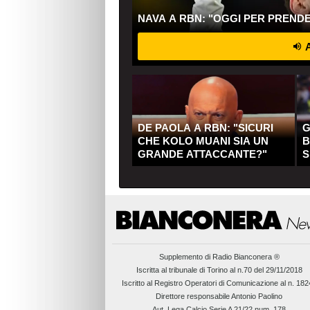
NAVA A RBN: "OGGI PER PREND
A
DE PAOLA A RBN: "SICURI
G
CHE KOLO MUANI SIA UN
B
GRANDE ATTACCANTE?"
S
Q
Supplemento di
Radio Bianconera ®
Iscritta al tribunale di Torino al n.70 del 29/11/2018
Iscritto al Registro Operatori di Comunicazione al n. 18
Direttore responsabile Antonio Paolino
Aut. Lega Calcio Serie A 21/22 num. 178