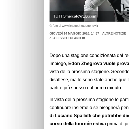
TUTTOmercatoWEB.com
© foto di www.imagephotoagency.it
GIOVEDÌ 14 MAGGIO 2026, 14:57
ALTRE NOTIZIE
di
ALESSIO TUFANO
Dopo una stagione condizionata dal rec
impiego,
Edon Zhegrova vuole provare
vista della prossima stagione. Second
disattese, ma lo sono state anche quel
partire più spesso dal primo minuto.
In vista della prossima stagione le par
continuare insieme o se bisognerà pe
di Luciano Spalletti che potrebbe de
corso della tournée estiva
prima di pr