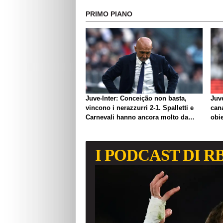
PRIMO PIANO
Juve-Inter: Conceição non basta,
Juve
vincono i nerazzurri 2-1. Spalletti e
can
Carnevali hanno ancora molto da
obie
lavorare
I PODCAST DI R