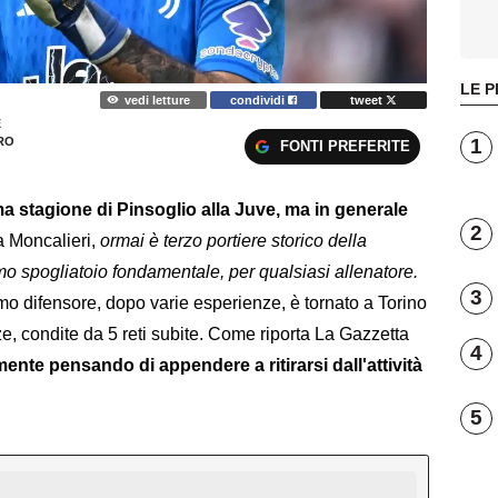
LE P
vedi letture
condividi
tweet
E
1
RO
FONTI PREFERITE
ma stagione di Pinsoglio alla Juve, ma in generale
2
a Moncalieri,
ormai è terzo portiere storico della
o spogliatoio fondamentale, per qualsiasi allenatore.
3
emo difensore, dopo varie esperienze, è tornato a Torino
, condite da 5 reti subite. Come riporta La Gazzetta
4
ente pensando di appendere a ritirarsi dall'attività
5