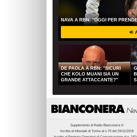
NAVA A RBN: "OGGI PER PREND
A
DE PAOLA A RBN: "SICURI
G
CHE KOLO MUANI SIA UN
B
GRANDE ATTACCANTE?"
S
Q
Supplemento di
Radio Bianconera ®
Iscritta al tribunale di Torino al n.70 del 29/11/2018
Iscritto al Registro Operatori di Comunicazione al n. 18