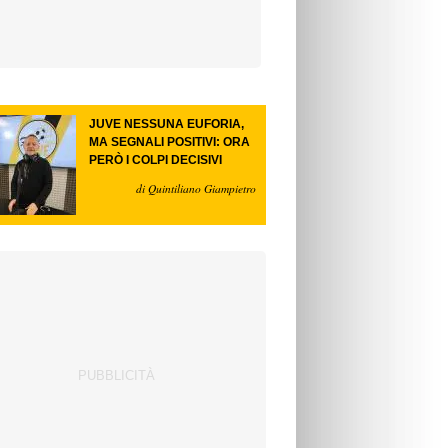
JUVE NESSUNA EUFORIA,
MA SEGNALI POSITIVI: ORA
PERÒ I COLPI DECISIVI
di Quintiliano Giampietro