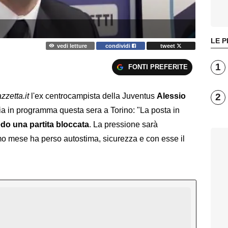
LE P
vedi letture
condividi
tweet
1
FONTI PREFERITE
2
zzetta.it
l'ex centrocampista della Juventus
Alessio
lia in programma questa sera a Torino: "La posta in
do una partita bloccata
. La pressione sarà
imo mese ha perso autostima, sicurezza e con esse il