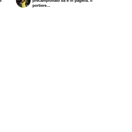
e
precampionato da 6 in pagella. Il
portiere…