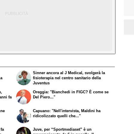
Sinner ancora al J Medical, svolgerà la
 a
fisioterapia nel centro sanitario della
Juventus
h,
Oreggia: "Bianchedi in FIGC? È come se
anni fa
Del Piero..."
 ne
Capuano: "Nell'intervista, Maldini ha
ridicolizzato quelli che..."
 fa
Juve, per “Sportmediaset” è un