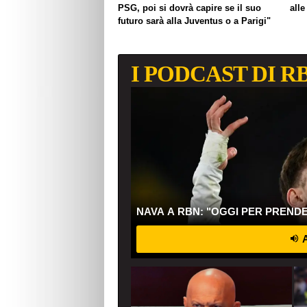
PSG, poi si dovrà capire se il suo
alle
futuro sarà alla Juventus o a Parigi"
I PODCAST DI R
NAVA A RBN: "OGGI PER PREND
A