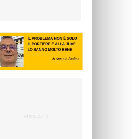
IL PROBLEMA NON È SOLO
IL PORTIERE E ALLA JUVE
LO SANNO MOLTO BENE
di Antonio Paolino