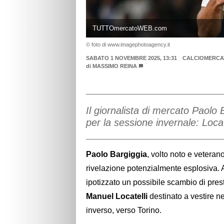
TUTTOmercatoWEB.com
© foto di www.imagephotoagency.it
SABATO 1 NOVEMBRE 2025, 13:31
CALCIOMERCA
di
MASSIMO REINA
Il giornalista di mercato Paolo 
per la sessione invernale: Locate
Paolo Bargiggia
, volto noto e veteran
rivelazione potenzialmente esplosiva. At
ipotizzato un possibile scambio di presti
Manuel Locatelli
destinato a vestire n
inverso, verso Torino.