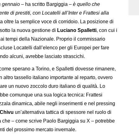
 a gennaio
– ha scritto Bargiggia –
è quello che
 di prestiti, con Locatelli all’Inter e Frattesi alla
 oltre la semplice voce di corridoio. La posizione di
a sotto la nuova gestione di
Luciano Spalletti
, con cui i
 dai tempi della Nazionale. Proprio il commissario
cluse Locatelli dall’elenco per gli Europei per fare
do alcuni, avrebbe lasciato strascichi.
 come sperano a Torino, e Spalletti dovesse rimanere,
 altro tassello italiano importante al reparto, ovvero
eare un nuovo zoccolo duro italiano di qualità. Lo
ebbe comunque una sua logica tecnica: Frattesi
zala dinamica, abile negli inserimenti e nel pressing
Chivu
un’alternativa tattica di spessore nel ruolo di
 ma che – come scrive Paolo Bargiggia su X – potrebbe
nti del prossimo mercato invernale.