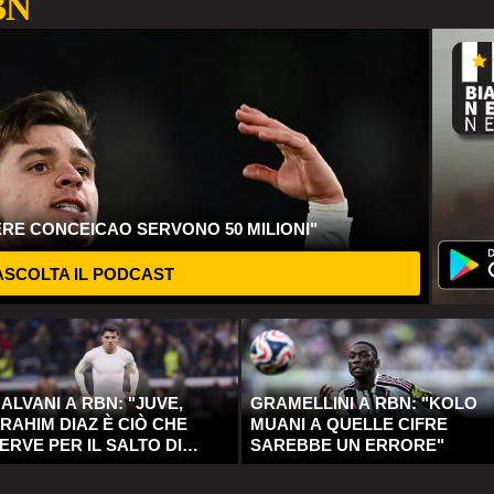
BN
ERE CONCEICAO SERVONO 50 MILIONI"
SCOLTA IL PODCAST
ALVANI A RBN: "JUVE,
GRAMELLINI A RBN: "KOLO
RAHIM DIAZ È CIÒ CHE
MUANI A QUELLE CIFRE
ERVE PER IL SALTO DI
SAREBBE UN ERRORE"
UALITÀ"