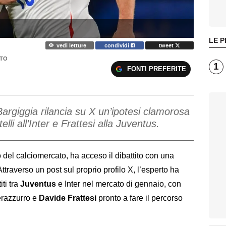
LE P
vedi letture
condividi
tweet
TO
1
FONTI PREFERITE
Bargiggia rilancia su X un’ipotesi clamorosa
lli all’Inter e Frattesi alla Juventus.
o del calciomercato, ha acceso il dibattito con una
traverso un post sul proprio profilo X, l’esperto ha
ti tra
Juventus
e Inter nel mercato di gennaio, con
erazzurro e
Davide Frattesi
pronto a fare il percorso