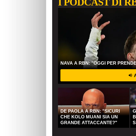
I PODCAST DI R
NAVA A RBN: "OGGI PER PREND
A
DE PAOLA A RBN: "SICURI
G
CHE KOLO MUANI SIA UN
B
GRANDE ATTACCANTE?"
S
Q