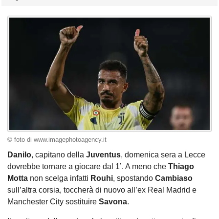
© foto di www.imagephotoagency.it
Danilo
, capitano della
Juventus
, domenica sera a Lecce
dovrebbe tornare a giocare dal 1’. A meno che
Thiago
Motta
non scelga infatti
Rouhi
, spostando
Cambiaso
sull’altra corsia, toccherà di nuovo all’ex Real Madrid e
Manchester City sostituire
Savona
.