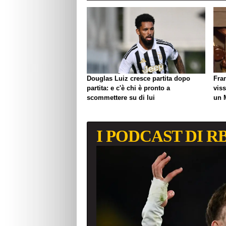
Douglas Luiz cresce partita dopo
Fra
partita: e c'è chi è pronto a
viss
scommettere su di lui
un 
biso
I PODCAST DI R