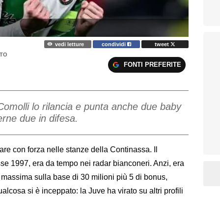
vedi letture
condividi
tweet
TO
FONTI PREFERITE
Comolli lo rilancia e punta anche due baby
derne due in difesa.
are con forza nelle stanze della Continassa. Il
se 1997, era da tempo nei radar bianconeri. Anzi, era
i massima sulla base di 30 milioni più 5 di bonus,
cosa si è inceppato: la Juve ha virato su altri profili