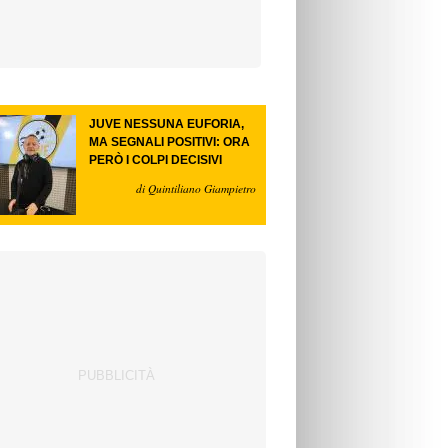
JUVE NESSUNA EUFORIA,
MA SEGNALI POSITIVI: ORA
PERÒ I COLPI DECISIVI
di Quintiliano Giampietro