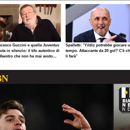
ncesco Guccini e quella Juventus
Spalletti: "Yildiz potrebbe giocare 
uta in silenzio: il tifo autentico di
tempo. Attaccante da 20 gol? C'è ch
Maestro che non ha mai avuto
li farà"
gno di esibirlo
BN