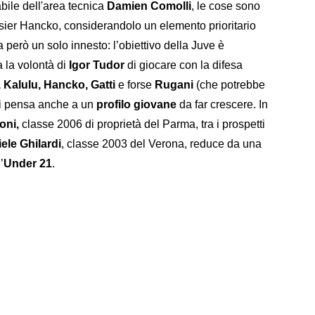
bile dell'area tecnica
Damien Comolli
, le cose sono
ssier Hancko, considerandolo un elemento prioritario
 però un solo innesto: l’obiettivo della Juve è
ta la volontà di
Igor Tudor
di giocare con la difesa
 Kalulu, Hancko, Gatti
e forse
Rugani
(che potrebbe
si pensa anche a un
profilo giovane
da far crescere. In
oni,
classe 2006 di proprietà del Parma, tra i prospetti
ele Ghilardi
, classe 2003 del Verona, reduce da una
’
Under
21
.