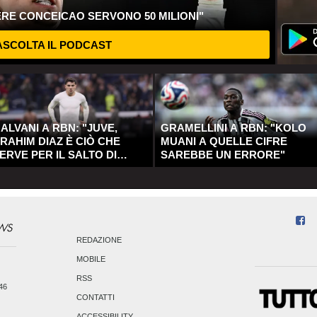
ERE CONCEICAO SERVONO 50 MILIONI"
SCOLTA IL PODCAST
ALVANI A RBN: "JUVE,
GRAMELLINI A RBN: "KOLO
RAHIM DIAZ È CIÒ CHE
MUANI A QUELLE CIFRE
ERVE PER IL SALTO DI
SAREBBE UN ERRORE"
UALITÀ"
REDAZIONE
MOBILE
RSS
246
CONTATTI
ACCESSIBILITY