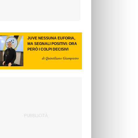
JUVE NESSUNA EUFORIA,
MA SEGNALI POSITIVI: ORA
PERÒ I COLPI DECISIVI
di Quintiliano Giampietro