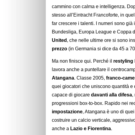
cammino con calma e intelligenza. Dopo
stesso all’Eintracht Francoforte, in qu
far crescere i talenti. I numeri sono già 
Bundesliga, Europa League e Coppa d
United
, che nelle ultime ore si sono i
prezzo
(in Germania si dice da 45 a 70 
Ma non finisce qui. Perché il
restylin
lavora anche a puntellare il centrocam
Atangana
. Classe 2005,
franco-cam
quei giocatori che uniscono quantità e 
capace di giocare
davanti alla difesa
,
progressioni box-to-box. Rapido nei re
impostazione
, Atangana è uno di que
costruire un calcio verticale, aggressi
anche a
Lazio e Fiorentina
.