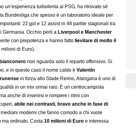
 un’esperienza turbolenta al PSG, ha ritrovato sé
ella Bundesliga che spesso è un laboratorio ideale per
importanti: 22 gol e 12 assist in 48 partite stagionali tra
i Germania. Occhio però a
Liverpool e Manchester
nserite con prepotenza e hanno fatto
lievitare di molto il
milioni di Euro).
g bianconero
non riguarda solo il reparto offensivo. Si
po, e in questo caso il nome caldo è
Valentin
erunense
in forza allo Stade Reims, Atangana è uno di
qualità in un mix ormai raro. È un centrocampista
 ma anche di inserirsi e rompere i ritmi con
cuperi,
abile nei contrasti, bravo anche in fase di
i mediani moderni che fanno comodo a chi vuole
vo ma ordinato. Costa
10 milioni di Euro
e interessa