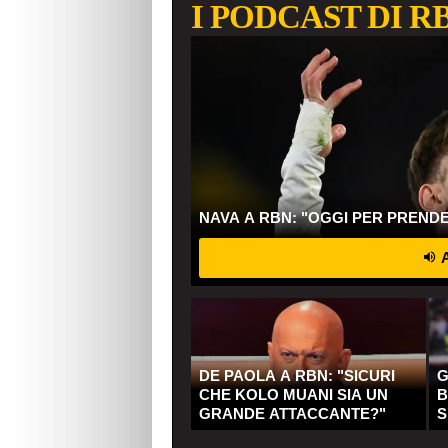
I PODCAST DI R
NAVA A RBN: "OGGI PER PREND
A
DE PAOLA A RBN: "SICURI
G
CHE KOLO MUANI SIA UN
B
GRANDE ATTACCANTE?"
S
Q