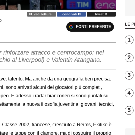
vedi letture
condividi
tweet
O
LE P
FONTI PREFERITE
1
r rinforzare attacco e centrocampo: nel
2
chio al Liverpool) e Valentin Atangana.
3
ave: talento. Ma anche da una geografia ben precisa:
ni, sono arrivati alcuni dei giocatori più completi,
4
eo. E adesso i radar bianconeri si sono puntati su
tamente la nuova filosofia juventina: giovani, tecnici,
5
. Classe 2002, francese, cresciuto a Reims, Ekitike è
are le tappe con il clamore, ma di costruire il proprio