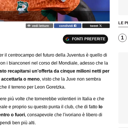
LE P
vedi letture
condividi
tweet
1
FONTI PREFERITE
r il centrocampo del futuro della Juventus è quello di
 con i bianconeri nel corso del Mondiale, adesso che la
sto recapitarsi un'offerta da cinque milioni netti per
e accettarla o meno
, visto che la Juve non sembra
che il terreno per Leon Goretzka.
ere più volte che tornerebbe volentieri in Italia e che
le e proprio su questo punta il club, che di fatto
lo
ntro o fuori
, consapevole che l'ivoriano è libero di
ipendi ben più alti.