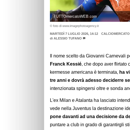
TUTTOmercatoWEB.com
© foto di www.imagephotoagency.it
MARTEDÌ 7 LUGLIO 2026, 14:12
CALCIOMERCATO
di
ALESSIO TUFANO
Il nome scelto da Giovanni Carnevali pe
Franck Kessié
, che dopo aver flirtato
kermesse americana è terminata,
ha vi
tre anni e dovrà adesso deciderre s
intenzionata spingersi oltre e sonda an
L'ex Milan e Atalanta ha lasciato intend
vede nella Juventus la destinazione idea
pone davanti ad una decisione da de
puntare a club in grado di garantirgli st