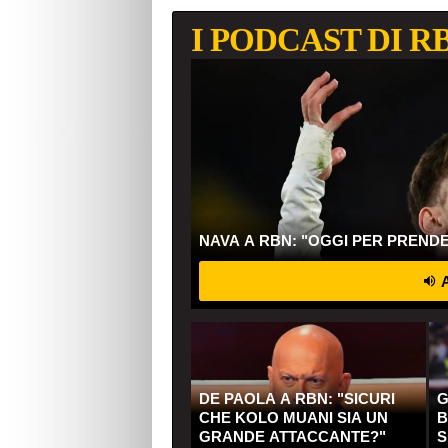
I PODCAST DI R
NAVA A RBN: "OGGI PER PREND
A
DE PAOLA A RBN: "SICURI
G
CHE KOLO MUANI SIA UN
B
GRANDE ATTACCANTE?"
S