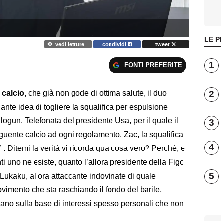
LE P
vedi letture
condividi
tweet
1
FONTI PREFERITE
2
 calcio,
che già non gode di ottima salute, il duo
lante idea di togliere la squalifica per espulsione
Balogun. Telefonata del presidente Usa, per il quale il
3
guente calcio ad ogni regolamento. Zac, la squalifica
4
 . Ditemi la verità vi ricorda qualcosa vero? Perché, e
nti uno ne esiste, quanto l’allora presidente della Figc
5
 Lukaku, allora attaccante indovinate di quale
ovimento che sta raschiando il fondo del barile,
orano sulla base di interessi spesso personali che non