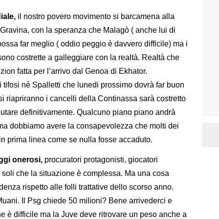
iale,
il nostro povero movimento si barcamena alla
 Gravina, con la speranza che Malagò ( anche lui di
ossa far meglio ( oddio peggio è davvero difficile) ma i
sono costrette a galleggiare con la realtà. Realtà che
ion fatta per l’arrivo dal Genoa di Ekhator.
tifosi né Spalletti che lunedi prossimo dovrà far buon
i riapriranno i cancelli della Continassa sarà costretto
alutare definitivamente. Qualcuno piano piano andrà
 ma dobbiamo avere la consapevolezza che molti dei
 in prima linea come se nulla fosse accaduto.
ggi onerosi,
procuratori protagonisti, giocatori
a soli che la situazione è complessa. Ma una cosa
denza rispetto alle folli trattative dello scorso anno.
uani. Il Psg chiede 50 milioni? Bene arrivederci e
 è difficile ma la Juve deve ritrovare un peso anche a