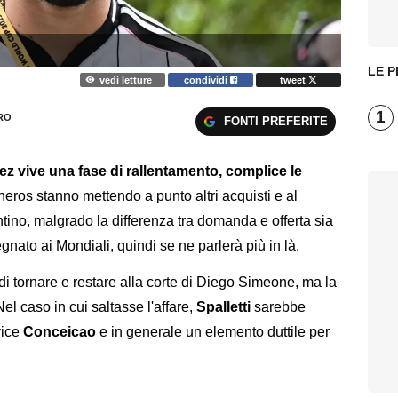
LE P
vedi letture
condividi
tweet
1
RO
FONTI PREFERITE
ez vive una fase di rallentamento, complice le
neros stanno mettendo a punto altri acquisti e al
no, malgrado la differenza tra domanda e offerta sia
nato ai Mondiali, quindi se ne parlerà più in là.
i tornare e restare alla corte di Diego Simeone, ma la
l caso in cui saltasse l'affare,
Spalletti
sarebbe
vice
Conceicao
e in generale un elemento duttile per