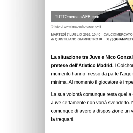
TUTTOmercatoWEB.com
© foto di www.imagephotoagency.it
MARTEDÌ 7 LUGLIO 2026, 10:40
CALCIOMERCATO
di
QUINTILIANO GIAMPIETRO
@QGIAMPIET
La situazione tra Juve e Nico Gonzal
pretese dell'Atletico Madrid.
I Colcho
momento hanno messo da parte l'argenti
minima. Al momento il giocatore è impeg
La sua volontà comunque resta quella d
Juve certamente non vorrà svenderlo. Ne
comunque di avere a disposizione un 
la trequarti.