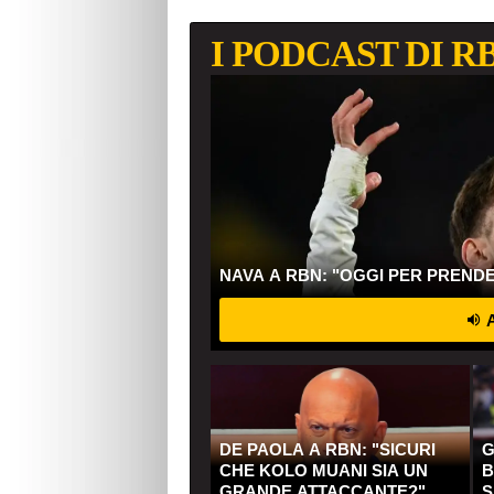
I PODCAST DI R
NAVA A RBN: "OGGI PER PREND
A
DE PAOLA A RBN: "SICURI
G
CHE KOLO MUANI SIA UN
B
GRANDE ATTACCANTE?"
S