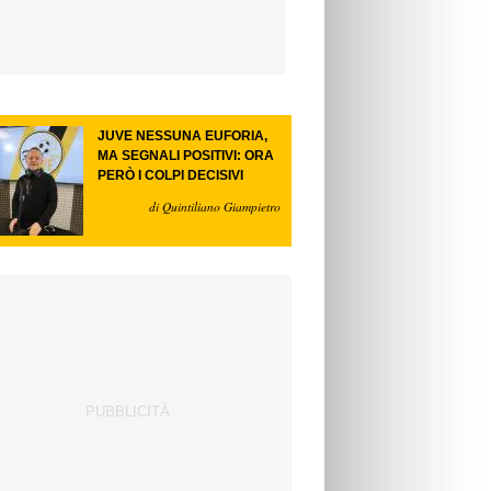
JUVE NESSUNA EUFORIA,
MA SEGNALI POSITIVI: ORA
PERÒ I COLPI DECISIVI
di Quintiliano Giampietro