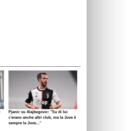
:
Pjanic su Alajbegovic: "Su di lui
c'erano anche altri club, ma la Juve è
sempre la Juve..."