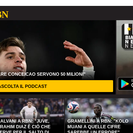
BN
ERE CONCEICAO SERVONO 50 MILIONI"
SCOLTA IL PODCAST
ALVANI A RBN: "JUVE,
GRAMELLINI A RBN: "KOLO
RAHIM DIAZ È CIÒ CHE
MUANI A QUELLE CIFRE
ERVE PER IL SALTO DI
SAREBBE UN ERRORE"