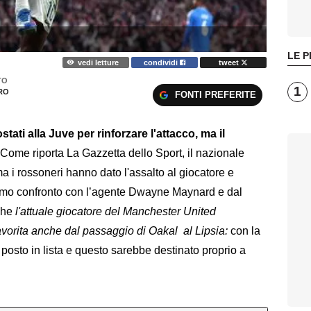
LE P
vedi letture
condividi
tweet
TO
1
RO
FONTI PREFERITE
ati alla Juve per rinforzare l'attacco, ma il
Come riporta La Gazzetta dello Sport, il nazionale
ma i rossoneri hanno dato l'assalto al giocatore e
primo confronto con l’agente Dwayne Maynard e dal
che
l'attuale giocatore del Manchester United
avorita anche dal passaggio di Oakal al Lipsia:
con la
 posto in lista e questo sarebbe destinato proprio a