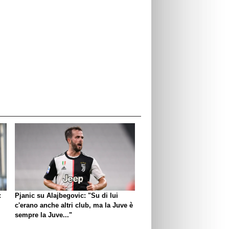
:
Pjanic su Alajbegovic: "Su di lui
c'erano anche altri club, ma la Juve è
sempre la Juve..."