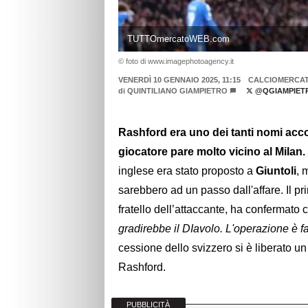
TUTTOmercatoWEB.com
© foto di www.imagephotoagency.it
VENERDÌ 10 GENNAIO 2025, 11:15
CALCIOMERCA
di
QUINTILIANO GIAMPIETRO
@QGIAMPIET
Rashford era uno dei tanti nomi accost
giocatore pare molto vicino al Milan.
inglese era stato proposto a
Giuntoli
, 
sarebbero ad un passo dall'affare. Il 
fratello dell’attaccante, ha confermato 
gradirebbe il DIavolo. L'operazione è f
cessione dello svizzero si è liberato un
Rashford.
PUBBLICITÀ