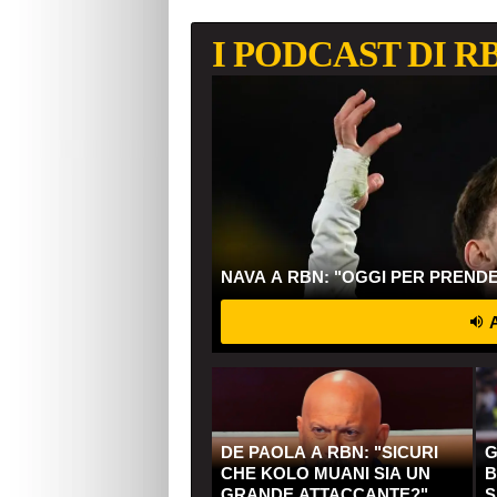
I PODCAST DI R
NAVA A RBN: "OGGI PER PREND
A
DE PAOLA A RBN: "SICURI
G
CHE KOLO MUANI SIA UN
B
GRANDE ATTACCANTE?"
S