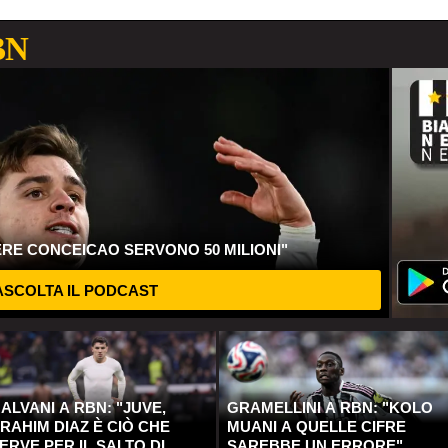
BN
ERE CONCEICAO SERVONO 50 MILIONI"
SCOLTA IL PODCAST
ALVANI A RBN: "JUVE,
GRAMELLINI A RBN: "KOLO
RAHIM DIAZ È CIÒ CHE
MUANI A QUELLE CIFRE
ERVE PER IL SALTO DI
SAREBBE UN ERRORE"