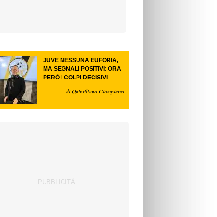
JUVE NESSUNA EUFORIA,
MA SEGNALI POSITIVI: ORA
PERÒ I COLPI DECISIVI
di Quintiliano Giampietro