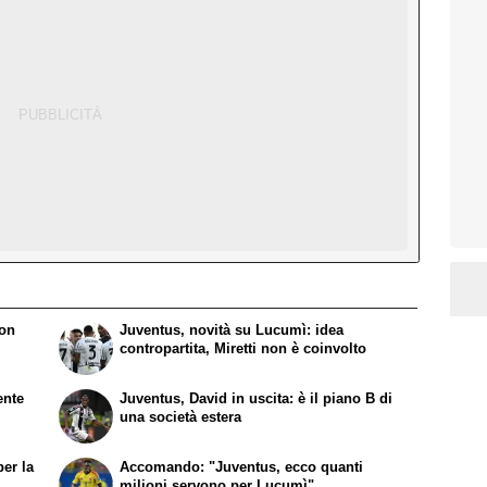
non
Juventus, novità su Lucumì: idea
contropartita, Miretti non è coinvolto
ente
Juventus, David in uscita: è il piano B di
una società estera
per la
Accomando: "Juventus, ecco quanti
milioni servono per Lucumì"