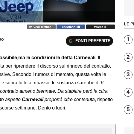
LE P
vedi letture
condividi
tweet
1
RO
FONTI PREFERITE
2
ssibile,ma le condizioni le detta Carnevali
. Il
à per riprendere il discorso sul rinnovo del contratto,
3
essive. Secondo i rumors di mercato, questa volta le
e soprattutto al ribasso. In sostanza sarebbe di
6
 contratto almeno biennale. Da stabilire però la cifra
4
sto aspetto
Carnevali
proporrà cifre contenuta
, rispetto
e scorse settimane. Dento o fuori.
5