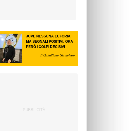
JUVE NESSUNA EUFORIA,
MA SEGNALI POSITIVI: ORA
PERÒ I COLPI DECISIVI
di Quintiliano Giampietro