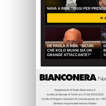
NAVA A RBN: "OGGI PER PREND
A
DE PAOLA A RBN: "SICURI
G
CHE KOLO MUANI SIA UN
B
GRANDE ATTACCANTE?"
S
Q
Supplemento di
Radio Bianconera ®
Iscritta al tribunale di Torino al n.70 del 29/11/2018
Iscritto al Registro Operatori di Comunicazione al n. 18
Direttore responsabile Antonio Paolino