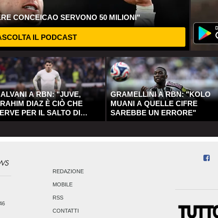
ERE CONCEICAO SERVONO 50 MILIONI"
SCOLTA IL PODCAST
ALVANI A RBN: "JUVE,
GRAMELLINI A RBN: "KOLO
RAHIM DIAZ È CIÒ CHE
MUANI A QUELLE CIFRE
ERVE PER IL SALTO DI
SAREBBE UN ERRORE"
UALITÀ"
REDAZIONE
MOBILE
RSS
246
CONTATTI