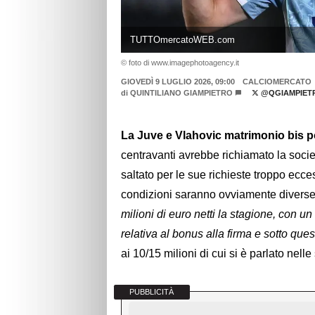
TUTTOmercatoWEB.com
© foto di www.imagephotoagency.it
GIOVEDÌ 9 LUGLIO 2026, 09:00
CALCIOMERCATO
di
QUINTILIANO GIAMPIETRO
@QGIAMPIET
La Juve e Vlahovic matrimonio bis po
centravanti avrebbe richiamato la societ
saltato per le sue richieste troppo ecc
condizioni saranno ovviamente diverse 
milioni di euro netti la stagione, con un
relativa al bonus alla firma e sotto que
ai 10/15 milioni di cui si è parlato nell
PUBBLICITÀ