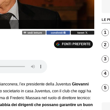
LE P
1
vedi letture
condividi
tweet
2
FONTI PREFERITE
3
4
ianconera
, l'ex presidente della Juventus
Giovanni
5
 societario in casa Juventus, con il club che oggi ha
mma di Frederic Massara nel ruolo di direttore tecnico:
abbia dei dirigenti che possano garantire un buon