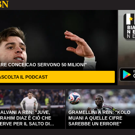
BN
ERE CONCEICAO SERVONO 50 MILIONI"
SCOLTA IL PODCAST
ALVANI A RBN: "JUVE,
GRAMELLINI A RBN: "KOLO
RAHIM DIAZ È CIÒ CHE
MUANI A QUELLE CIFRE
ERVE PER IL SALTO DI
SAREBBE UN ERRORE"
UALITÀ"