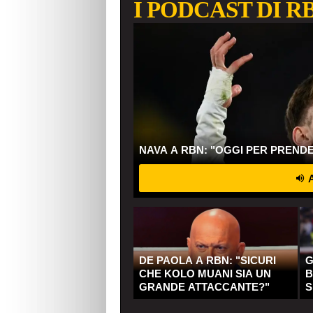
I PODCAST DI R
NAVA A RBN: "OGGI PER PREND
A
DE PAOLA A RBN: "SICURI
G
CHE KOLO MUANI SIA UN
B
GRANDE ATTACCANTE?"
S
Q