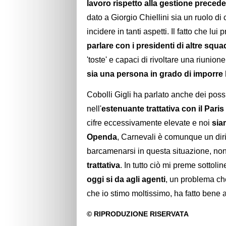
lavoro rispetto alla gestione preced
dato a Giorgio Chiellini sia un ruolo d
incidere in tanti aspetti. Il fatto che lu
parlare con i presidenti di altre squa
'toste' e capaci di rivoltare una riunione
sia una persona in grado di imporre 
Cobolli Gigli ha parlato anche dei poss
nell'
estenuante trattativa con il Par
cifre eccessivamente elevate e noi
sia
Openda
, Carnevali è comunque un dir
barcamenarsi in questa situazione, no
trattativa
. In tutto ciò mi preme sottol
oggi si da agli agenti
, un problema ch
che io stimo moltissimo, ha fatto bene a