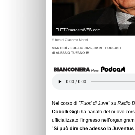
TUTTOmercatoWEB.com
© foto di Giacomo Morini
MARTEDÌ 7 LUGLIO 2026, 20:19
PODCAST
di
ALESSIO TUFANO
Nel corso di
"Fuori di Juve"
su
Radio B
Cobolli Gigli
ha parlato del nuovo corso
ufficializzato l'ingresso nell'organigra
"
Si può dire che adesso la Juventus 