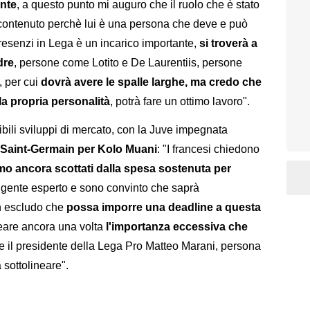
ente
, a questo punto mi auguro che il ruolo che è stato
i contenuto perchè lui è una persona che deve e può
i presenzi in Lega è un incarico importante,
si troverà a
dre
, persone come Lotito e De Laurentiis, persone
, per cui
dovrà avere le spalle larghe, ma credo che
la propria personalità
, potrà fare un ottimo lavoro".
ibili sviluppi di mercato, con la Juve impegnata
is Saint-Germain per Kolo Muani
: "I francesi chiedono
mo ancora scottati dalla spesa sostenuta per
igente esperto e sono convinto che saprà
n escludo che
possa imporre una deadline a questa
ineare ancora una volta
l'importanza eccessiva che
e il presidente della Lega Pro Matteo Marani, persona
 sottolineare".