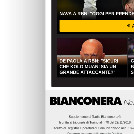
NAVA A RBN: "OGGI PER PREND
A
DE PAOLA A RBN: "SICURI
G
CHE KOLO MUANI SIA UN
B
GRANDE ATTACCANTE?"
S
Q
Supplemento di
Radio Bianconera ®
Iscritta al tribunale di Torino al n.70 del 29/11/2018
Iscritto al Registro Operatori di Comunicazione al n. 18
Direttore responsabile Antonio Paolino