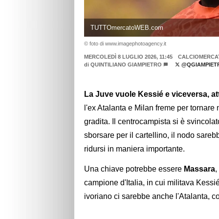
TUTTOmercatoWEB.com
© foto di www.imagephotoagency.it
MERCOLEDÌ 8 LUGLIO 2026, 11:45
CALCIOMERCA
di
QUINTILIANO GIAMPIETRO
@QGIAMPIET
La Juve vuole Kessié e viceversa, at
l'ex Atalanta e Milan freme per tornar
gradita. Il centrocampista si è svincolat
sborsare per il cartellino, il nodo sare
ridursi in maniera importante.
Una chiave potrebbe essere
Massara
,
campione d'Italia, in cui militava Kess
ivoriano ci sarebbe anche l'Atalanta, 