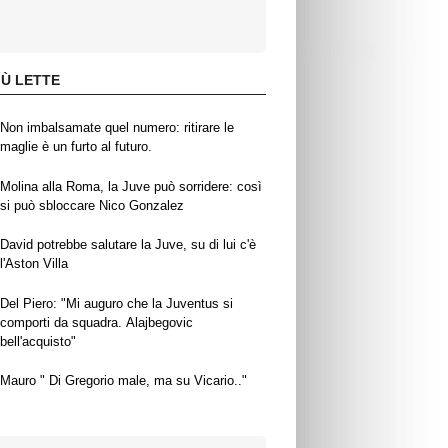
IÙ LETTE
Non imbalsamate quel numero: ritirare le
maglie è un furto al futuro.
Molina alla Roma, la Juve può sorridere: così
si può sbloccare Nico Gonzalez
David potrebbe salutare la Juve, su di lui c'è
l'Aston Villa
Del Piero: "Mi auguro che la Juventus si
comporti da squadra. Alajbegovic
bell'acquisto"
Mauro " Di Gregorio male, ma su Vicario.."