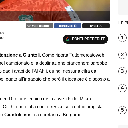
LE P
vedi letture
condividi
tweet
TO
1
RO
FONTI PREFERITE
2
tenzione a Giuntoli.
Come riporta Tuttomercatoweb,
e nel campionato e la destinazione bianconera sarebbe
3
o dagli arabi dell'Al Ahli, quindi nessuna cifra da
bbe legato all'ingaggio che però il giocatore è disposto a
4
 neo Direttore tecnico della Juve, ds del Milan
ié. Occhio però alla concorrenza: sul centrocampista
5
con
Giuntoli
pronto a riportarlo a Bergamo.