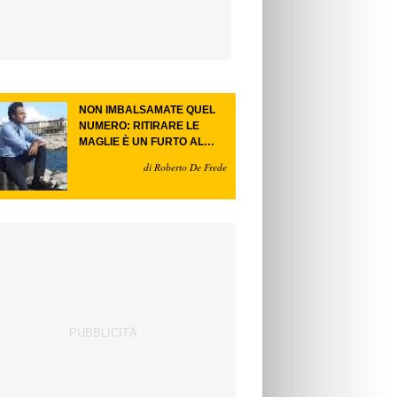
NON IMBALSAMATE QUEL
NUMERO: RITIRARE LE
MAGLIE È UN FURTO AL
FUTURO.
di Roberto De Frede