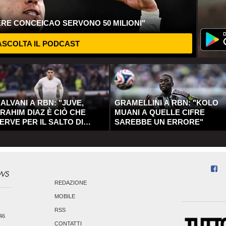
ERE CONCEICAO SERVONO 50 MILIONI"
SCOLTA IL PODCAST
ALVANI A RBN: "JUVE,
GRAMELLINI A RBN: "KOLO
RAHIM DIAZ È CIÒ CHE
MUANI A QUELLE CIFRE
ERVE PER IL SALTO DI
SAREBBE UN ERRORE"
UALITÀ"
REDAZIONE
MOBILE
RSS
246
CONTATTI