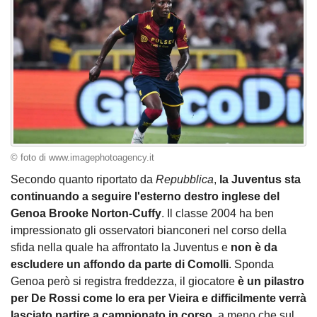
© foto di www.imagephotoagency.it
Secondo quanto riportato da
Repubblica
,
la Juventus sta
continuando a seguire l'esterno destro inglese del
Genoa Brooke Norton-Cuffy
. Il classe 2004 ha ben
impressionato gli osservatori bianconeri nel corso della
sfida nella quale ha affrontato la Juventus e
non è da
escludere un affondo da parte di Comolli
. Sponda
Genoa però si registra freddezza, il giocatore
è un pilastro
per De Rossi come lo era per Vieira e difficilmente verrà
lasciato partire a campionato in corso
, a meno che sul