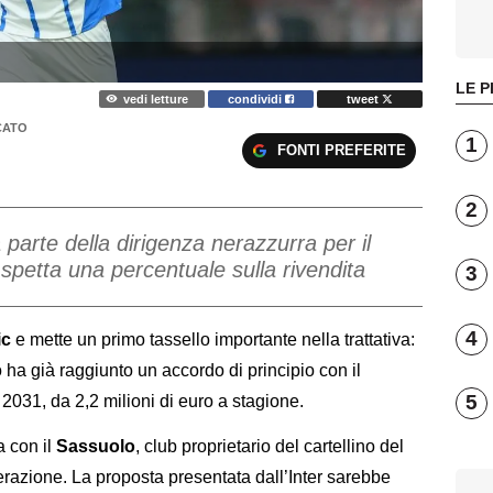
LE P
vedi letture
condividi
tweet
CATO
1
FONTI PREFERITE
2
 parte della dirigenza nerazzurra per il
 spetta una percentuale sulla rivendita
3
4
ic
e mette un primo tassello importante nella trattativa:
o ha già raggiunto un accordo di principio con il
5
 2031, da 2,2 milioni di euro a stagione.
a con il
Sassuolo
, club proprietario del cartellino del
perazione. La proposta presentata dall’Inter sarebbe