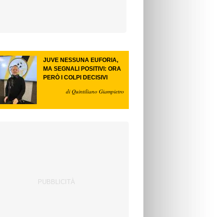
JUVE NESSUNA EUFORIA,
MA SEGNALI POSITIVI: ORA
PERÒ I COLPI DECISIVI
di Quintiliano Giampietro