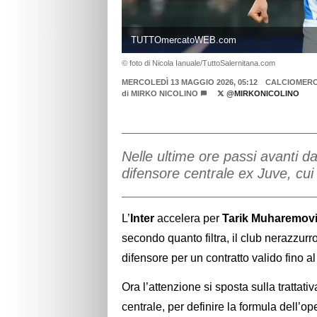
TUTTOmercatoWEB.com
© foto di Nicola Ianuale/TuttoSalernitana.com
MERCOLEDÌ 13 MAGGIO 2026, 05:12
CALCIOMER
di
MIRKO NICOLINO
@MIRKONICOLINO
Nelle ultime ore passi avanti da
difensore centrale ex Juve, cui
L’
Inter
accelera per
Tarik Muharemov
secondo quanto filtra, il club nerazzurr
difensore per un contratto valido fino al
Ora l’attenzione si sposta sulla trattativ
centrale, per definire la formula dell’o