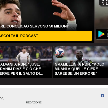
ERE CONCEICAO SERVONO 50 MILIONI"
SCOLTA IL PODCAST
ALVANI A RBN: "JUVE,
GRAMELLINI A RBN: "KOLO
RAHIM DIAZ È CIÒ CHE
MUANI A QUELLE CIFRE
ERVE PER IL SALTO DI
SAREBBE UN ERRORE"
UALITÀ"
REDAZIONE