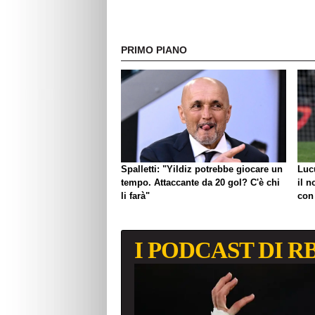
PRIMO PIANO
Spalletti: "Yildiz potrebbe giocare un
Luc
tempo. Attaccante da 20 gol? C'è chi
il n
li farà"
con
I PODCAST DI R