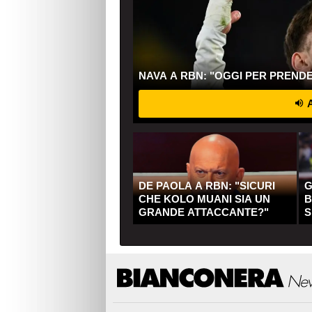
NAVA A RBN: "OGGI PER PREND
A
DE PAOLA A RBN: "SICURI
G
CHE KOLO MUANI SIA UN
B
GRANDE ATTACCANTE?"
S
Q