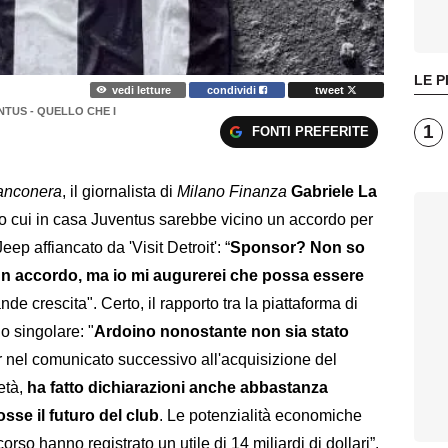
LE P
vedi letture
condividi
tweet
TUS - QUELLO CHE I
1
FONTI PREFERITE
anconera
, il giornalista di
Milano Finanza
Gabriele La
 cui in casa Juventus sarebbe vicino un accordo per
eep affiancato da 'Visit Detroit': “
Sponsor? Non so
 un accordo, ma io mi augurerei che possa essere
de crescita". Certo, il rapporto tra la piattaforma di
o singolare: "
Ardoino nonostante non sia stato
 nel comunicato successivo all'acquisizione del
età,
ha fatto dichiarazioni anche abbastanza
sse il futuro del club
. Le potenzialità economiche
so hanno registrato un utile di 14 miliardi di dollari”.