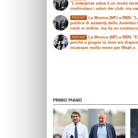
"L'enterprise value è un modo lecit
confrontare i valori dei club, ma v
fatte delle precisazioni"
La Monica (MF) a RBN: "L
PODCAST
politica di austerity della Juventus 
conti in ordine, ma ha un contracc
sull'immagine"
La Monica (MF) a RBN: "
PODCAST
perchè a giugno la Juve era dispos
incassare molto meno per Weah e
Mbangula"
PRIMO PIANO