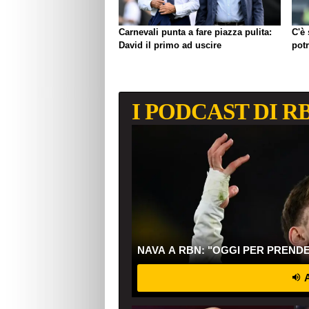
Carnevali punta a fare piazza pulita:
C'è
David il primo ad uscire
pot
I PODCAST DI R
NAVA A RBN: "OGGI PER PREND
A