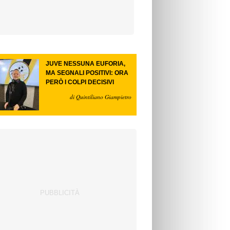
JUVE NESSUNA EUFORIA,
MA SEGNALI POSITIVI: ORA
PERÒ I COLPI DECISIVI
di Quintiliano Giampietro