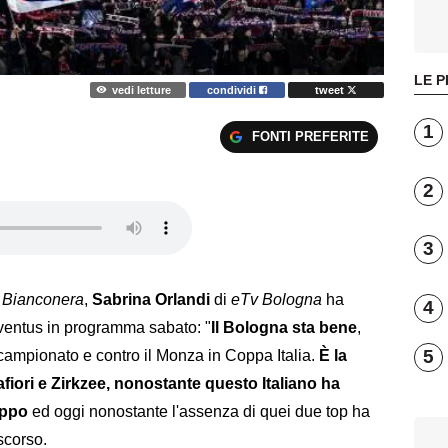
LE P
vedi letture
condividi
tweet
1
FONTI PREFERITE
2
3
 Bianconera
,
Sabrina Orlandi
di
eTv Bologna
ha
4
Juventus in programma sabato: "
Il Bologna sta bene
,
5
n campionato e contro il Monza in Coppa Italia.
È la
iori e Zirkzee, nonostante questo Italiano ha
uppo
ed oggi nonostante l'assenza di quei due top ha
scorso.