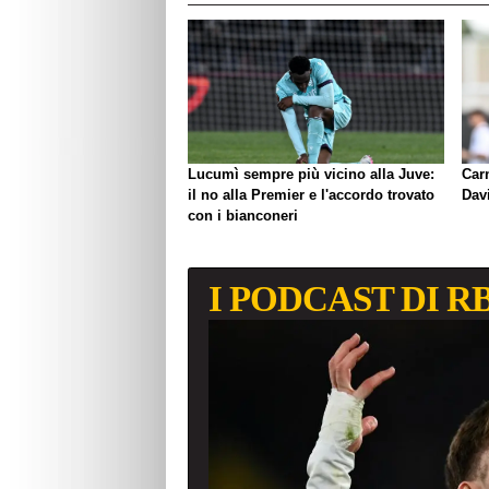
Lucumì sempre più vicino alla Juve:
Carn
il no alla Premier e l'accordo trovato
Davi
con i bianconeri
I PODCAST DI R