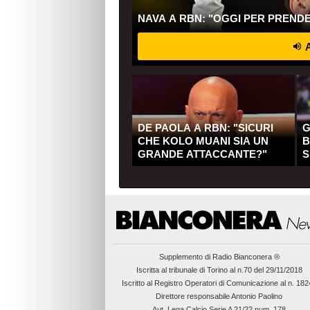
NAVA A RBN: "OGGI PER PREND
A
DE PAOLA A RBN: "SICURI
G
CHE KOLO MUANI SIA UN
B
GRANDE ATTACCANTE?"
S
Q
Supplemento di
Radio Bianconera ®
Iscritta al tribunale di Torino al n.70 del 29/11/2018
Iscritto al Registro Operatori di Comunicazione al n. 18
Direttore responsabile Antonio Paolino
Aut. Lega Calcio Serie A 21/22 num. 178