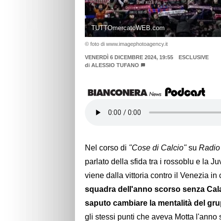
TUTTOmercatoWEB.com
© foto di www.imagephotoagency.it
VENERDÌ 6 DICEMBRE 2024, 19:55
ESCLUSIVE
di
ALESSIO TUFANO
Nel corso di
"Cose di Calcio"
su
Radio
parlato della sfida tra i rossoblu e la 
viene dalla vittoria contro il Venezia i
squadra dell'anno scorso senza Calaf
saputo cambiare la mentalità del gr
gli stessi punti che aveva Motta l'anno 