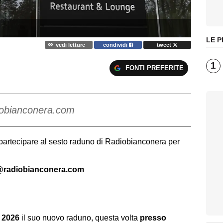
LE P
vedi letture
condividi
tweet
1
FONTI PREFERITE
diobianconera.com
i partecipare al sesto raduno di Radiobianconera per
@radiobianconera.com
 2026
il suo nuovo raduno, questa volta
presso