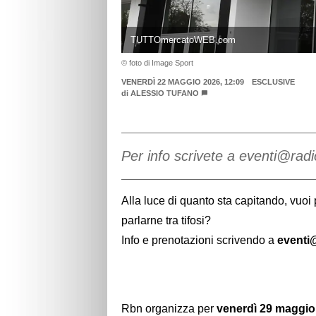
TUTTOmercatoWEB.com
© foto di Image Sport
VENERDÌ 22 MAGGIO 2026, 12:09
ESCLUSIVE
di
ALESSIO TUFANO
Per info scrivete a eventi@ra
Alla luce di quanto sta capitando, vuo
parlarne tra tifosi?
Info e prenotazioni scrivendo a
eventi
Rbn organizza per
venerdì 29 maggio