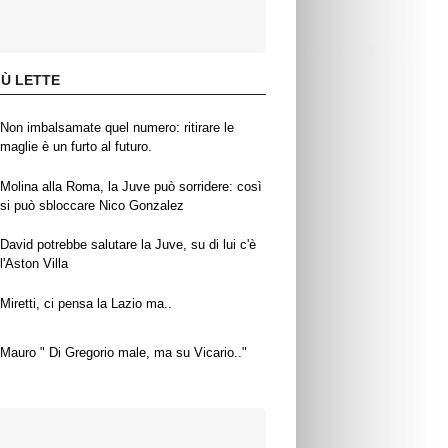
IÙ LETTE
Non imbalsamate quel numero: ritirare le
maglie è un furto al futuro.
Molina alla Roma, la Juve può sorridere: così
si può sbloccare Nico Gonzalez
David potrebbe salutare la Juve, su di lui c'è
l'Aston Villa
Miretti, ci pensa la Lazio ma..
Mauro " Di Gregorio male, ma su Vicario.."