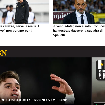
a carezze, serve la realtà. I
Juventus-Inter, non è solo il 2-1: co
avo" non portano punti
ha mostrato davvero la squadra di
Spalletti
BN
ERE CONCEICAO SERVONO 50 MILIONI"