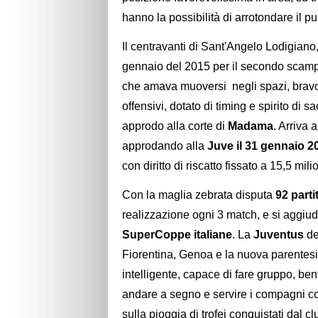
hanno la possibilità di arrotondare il p
Il centravanti di Sant'Angelo Lodigiano
gennaio del 2015 per il secondo scamp
che amava muoversi negli spazi, bravo 
offensivi, dotato di timing e spirito di s
approdo alla corte di
Madama
. Arriva 
approdando alla
Juve il 31 gennaio 2
con diritto di riscatto fissato a 15,5 mil
Con la maglia zebrata disputa
92 parti
realizzazione ogni 3 match, e si aggiud
SuperCoppe italiane
. La
Juventus
de
Fiorentina, Genoa e la nuova parentesi 
intelligente, capace di fare gruppo, be
andare a segno e servire i compagni co
sulla pioggia di trofei conquistati dal