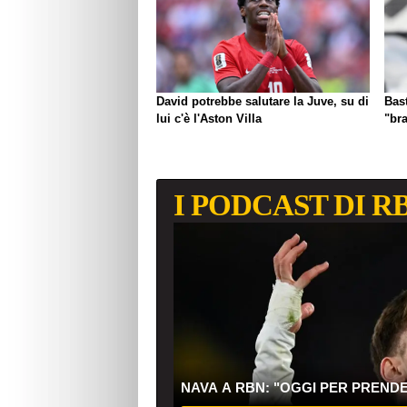
David potrebbe salutare la Juve, su di
Bast
lui c'è l'Aston Villa
"br
I PODCAST DI R
NAVA A RBN: "OGGI PER PREND