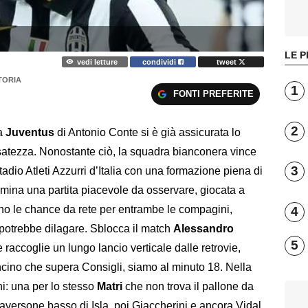
LE P
vedi letture
condividi
tweet
TORIA
1
FONTI PREFERITE
2
la
Juventus
di Antonio Conte si è già assicurata lo
ssatezza. Nonostante ciò, la squadra bianconera vince
3
adio Atleti Azzurri d’Italia con una formazione piena di
ina una partita piacevole da osservare, giocata a
ano le chance da rete per entrambe le compagini,
4
potrebbe dilagare. Sblocca il match
Alessandro
5
e raccoglie un lungo lancio verticale dalle retrovie,
ncino che supera Consigli, siamo al minuto 18. Nella
i: una per lo stesso
Matri
che non trova il pallone da
raversone basso di Isla, poi Giaccherini e ancora Vidal