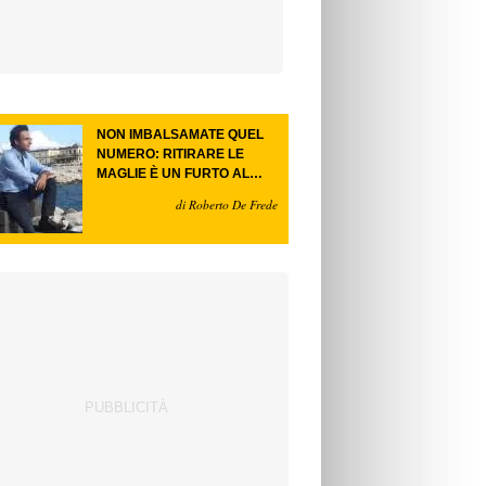
NON IMBALSAMATE QUEL
NUMERO: RITIRARE LE
MAGLIE È UN FURTO AL
FUTURO.
di Roberto De Frede