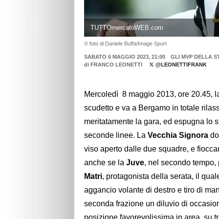
TUTTOmercatoWEB.com
© foto di Daniele Buffa/Image Sport
SABATO 6 MAGGIO 2023, 21:00
GLI MVP DELLA S
di
FRANCO LEONETTI
@LEONETTIFRANK
Mercoledì 8 maggio 2013, ore 20.45, 
scudetto e va a Bergamo in totale rila
meritatamente la gara, ed espugna lo st
seconde linee. La
Vecchia Signora
dom
viso aperto dalle due squadre, e fiocc
anche se la
Juve
, nel secondo tempo, 
Matri
, protagonista della serata, il qual
aggancio volante di destro e tiro di ma
seconda frazione un diluvio di occasion
posizione favorevolissima in area, su t