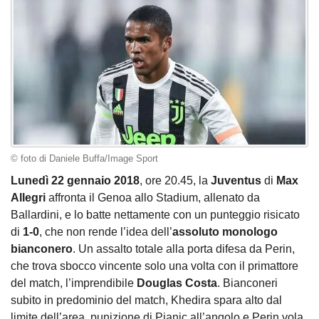
© foto di Daniele Buffa/Image Sport
Lunedì 22 gennaio 2018
, ore 20.45, la
Juventus
di
Max
Allegri
affronta il Genoa allo Stadium, allenato da
Ballardini, e lo batte nettamente con un punteggio risicato
di
1-0
, che non rende l’idea dell’
assoluto monologo
bianconero
. Un assalto totale alla porta difesa da Perin,
che trova sbocco vincente solo una volta con il primattore
del match, l’imprendibile
Douglas Costa
. Bianconeri
subito in predominio del match, Khedira spara alto dal
limite dell’area, punizione di Pjanic all’angolo e Perin vola