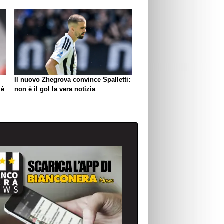
Il nuovo Zhegrova convince Spalletti:
 è
non è il gol la vera notizia