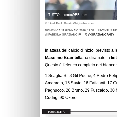
TUTTOmercatoWEB.com
© foto di Paolo Baratto/Grigionline.com
DOMENICA 11 GENNAIO 2026, 11:39
JUVENTUS NE
di
FABIOLA GRAZIANO
@GRAZIANOFABY
In attesa del calcio d'inizio, previsto all
Massimo Brambilla
ha diramato la
lis
Questo è l'elenco completo dei biancone
1 Scaglia S., 3 Gil Puche, 4 Pedro Fe
Amaradio, 15 Savio, 16 Faticanti, 17 Gu
Pagnucco, 28 Bruno, 29 Fuscaldo, 30 Ma
Cudrig, 90 Okoro
PUBBLICITÀ