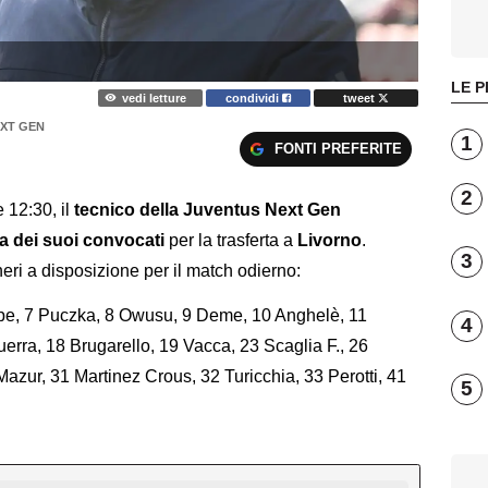
LE P
vedi letture
condividi
tweet
XT GEN
1
FONTI PREFERITE
2
e 12:30, il
tecnico della Juventus Next Gen
ta dei suoi convocati
per la trasferta a
Livorno
.
3
ri a disposizione per il match odierno:
lipe, 7 Puczka, 8 Owusu, 9 Deme, 10 Anghelè, 11
4
erra, 18 Brugarello, 19 Vacca, 23 Scaglia F., 26
zur, 31 Martinez Crous, 32 Turicchia, 33 Perotti, 41
5