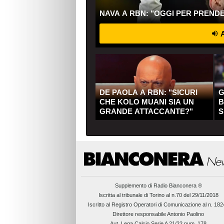
NAVA A RBN: "OGGI PER PREND
A
DE PAOLA A RBN: "SICURI
G
CHE KOLO MUANI SIA UN
B
GRANDE ATTACCANTE?"
S
Q
Supplemento di
Radio Bianconera ®
Iscritta al tribunale di Torino al n.70 del 29/11/2018
Iscritto al Registro Operatori di Comunicazione al n. 18
Direttore responsabile Antonio Paolino
Aut. Lega Calcio Serie A 21/22 num. 178