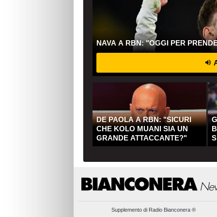
NAVA A RBN: "OGGI PER PREND
A
DE PAOLA A RBN: "SICURI
G
CHE KOLO MUANI SIA UN
B
GRANDE ATTACCANTE?"
S
Q
Supplemento di
Radio Bianconera ®