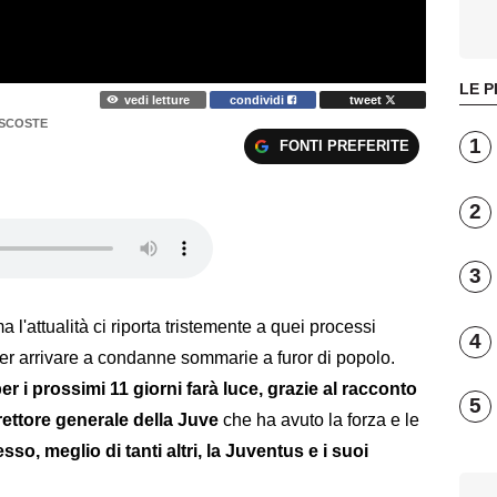
LE P
vedi letture
condividi
tweet
ASCOSTE
1
FONTI PREFERITE
2
3
 l'attualità ci riporta tristemente a quei processi
4
er arrivare a condanne sommarie a furor di popolo.
r i prossimi 11 giorni farà luce, grazie al racconto
5
irettore generale della Juve
che ha avuto la forza e le
so, meglio di tanti altri, la Juventus e i suoi