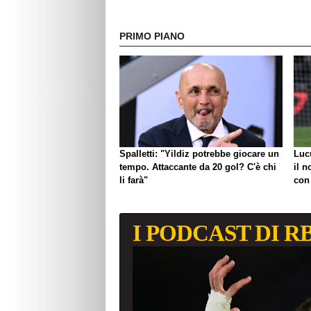
PRIMO PIANO
Spalletti: "Yildiz potrebbe giocare un
Luc
tempo. Attaccante da 20 gol? C'è chi
il n
li farà"
con
I PODCAST DI R