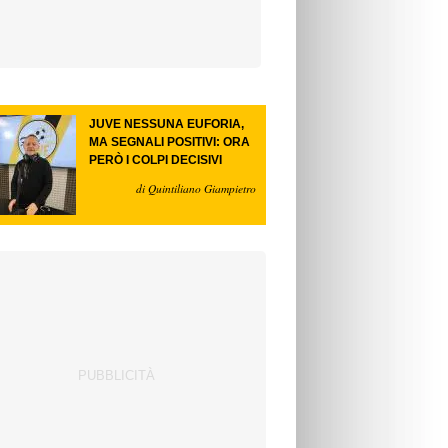
JUVE NESSUNA EUFORIA,
MA SEGNALI POSITIVI: ORA
PERÒ I COLPI DECISIVI
di Quintiliano Giampietro