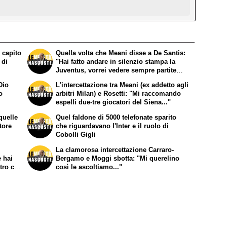
 capito
Quella volta che Meani disse a De Santis:
 di
"Hai fatto andare in silenzio stampa la
Juventus, vorrei vedere sempre partite
arbitrate così"
Dio
L'intercettazione tra Meani (ex addetto agli
o
arbitri Milan) e Rosetti: "Mi raccomando
espelli due-tre giocatori del Siena..."
 quelle
Quel faldone di 5000 telefonate sparito
tore
che riguardavano l'Inter e il ruolo di
Cobolli Gigli
La clamorosa intercettazione Carraro-
 hai
Bergamo e Moggi sbotta: "Mi querelino
tro che
così le ascoltiamo..."