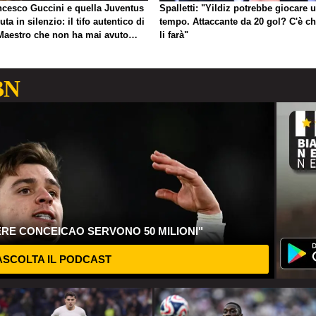
ncesco Guccini e quella Juventus
Spalletti: "Yildiz potrebbe giocare 
uta in silenzio: il tifo autentico di
tempo. Attaccante da 20 gol? C'è ch
Maestro che non ha mai avuto
li farà"
gno di esibirlo
BN
ERE CONCEICAO SERVONO 50 MILIONI"
SCOLTA IL PODCAST