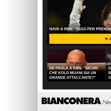
NAVA A RBN: "OGGI PER PREND
A
DE PAOLA A RBN: "SICURI
G
CHE KOLO MUANI SIA UN
B
GRANDE ATTACCANTE?"
S
Q