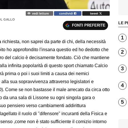
vedi letture
condividi
tweet
OL GALLO
LE P
FONTI PREFERITE
1
 richiesta, non saprei da parte di chi, della necessità
o ho approfondito l'insana questio ed ho dedotto che
2
uturo del calcio è decisamente fondato. Ciò che mantiene
dalla infinita popolarità di questo sport chiamato Calcio
3
à prima o poi i suoi limiti a causa dei nemici
alla sua sopravvivenza attraverso legislatori e
4
O). Come se non bastasse il male arrecato da circa otto
ico da una sala di Lissone su ogni singola gara o
5
l suo pensiero verso cambiamenti addirittura
agellato il ruolo di "difensore" incuranti della Fisica e
nso ,come non è stato sufficiente il comizio intorno