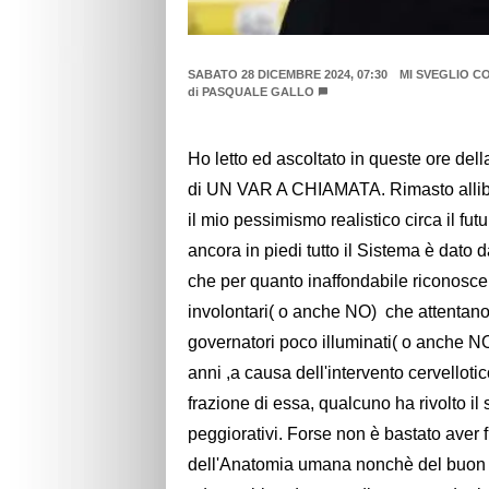
SABATO 28 DICEMBRE 2024, 07:30
MI SVEGLIO C
di
PASQUALE GALLO
Ho letto ed ascoltato in queste ore della
di UN VAR A CHIAMATA. Rimasto allibit
il mio pessimismo realistico circa il f
ancora in piedi tutto il Sistema è dato 
che per quanto inaffondabile riconoscer
involontari( o anche NO) che attentano 
governatori poco illuminati( o anche N
anni ,a causa dell'intervento cervellot
frazione di essa, qualcuno ha rivolto i
peggiorativi. Forse non è bastato aver fl
dell'Anatomia umana nonchè del buon se