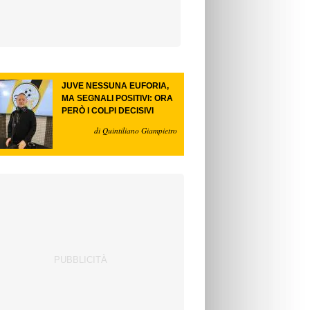
JUVE NESSUNA EUFORIA,
MA SEGNALI POSITIVI: ORA
PERÒ I COLPI DECISIVI
di Quintiliano Giampietro