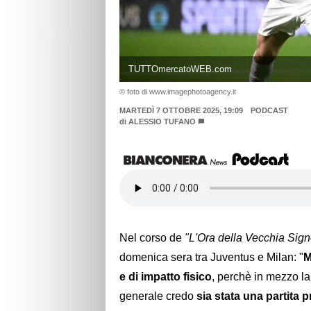
TUTTOmercatoWEB.com
© foto di www.imagephotoagency.it
MARTEDÌ 7 OTTOBRE 2025, 19:09
PODCAST
di
ALESSIO TUFANO
Nel corso de
"L'Ora della Vecchia Sign
domenica sera tra Juventus e Milan: "
M
e di impatto fisico
, perchè in mezzo l
generale credo
sia stata una partita 