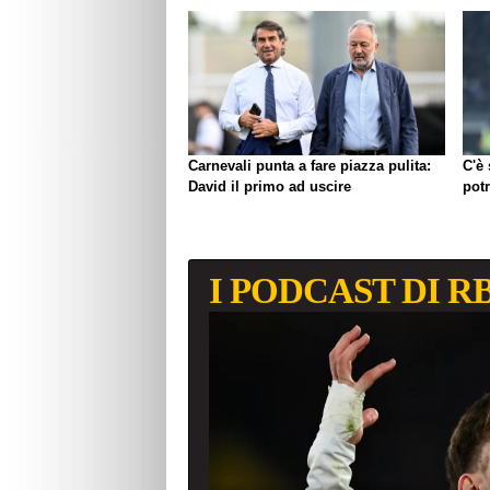
Carnevali punta a fare piazza pulita:
C'è
David il primo ad uscire
pot
I PODCAST DI R