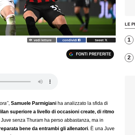
LE P
1
vedi letture
condividi
tweet
FONTI PREFERITE
2
ora"
,
Samuele Parmigiani
ha analizzato la sfida di
ilan superiore a livello di occasioni create, di ritmo
a Juve senza Thuram ha perso abbastanza, ma in
preparata bene da entrambi gli allenatori
. È una Juve