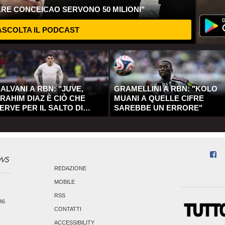
ERE CONCEICAO SERVONO 50 MILIONI"
SCOLTA IL PODCAST
ALVANI A RBN: "JUVE,
GRAMELLINI A RBN: "KOLO
RAHIM DIAZ È CIÒ CHE
MUANI A QUELLE CIFRE
ERVE PER IL SALTO DI
SAREBBE UN ERRORE"
UALITÀ"
REDAZIONE
MOBILE
RSS
246
CONTATTI
ACCESSIBILITY