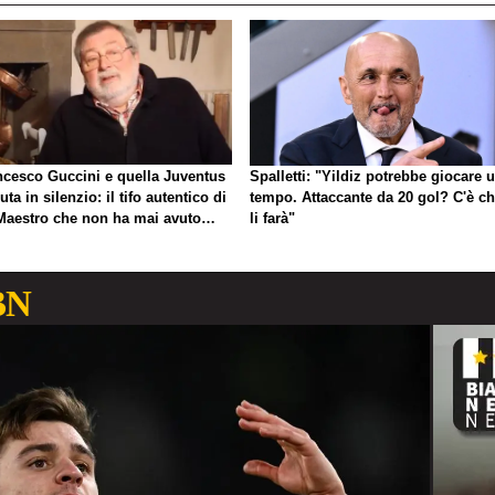
ncesco Guccini e quella Juventus
Spalletti: "Yildiz potrebbe giocare 
uta in silenzio: il tifo autentico di
tempo. Attaccante da 20 gol? C'è ch
Maestro che non ha mai avuto
li farà"
gno di esibirlo
BN