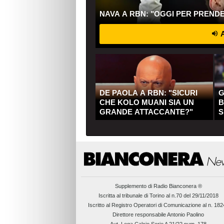
NAVA A RBN: "OGGI PER PREND
A
DE PAOLA A RBN: "SICURI
G
CHE KOLO MUANI SIA UN
B
GRANDE ATTACCANTE?"
S
Q
Supplemento di
Radio Bianconera ®
Iscritta al tribunale di Torino al n.70 del 29/11/2018
Iscritto al Registro Operatori di Comunicazione al n. 18
Direttore responsabile Antonio Paolino
Aut. Lega Calcio Serie A 21/22 num. 178