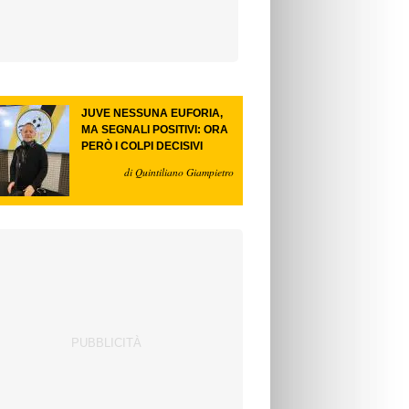
JUVE NESSUNA EUFORIA,
MA SEGNALI POSITIVI: ORA
PERÒ I COLPI DECISIVI
di Quintiliano Giampietro