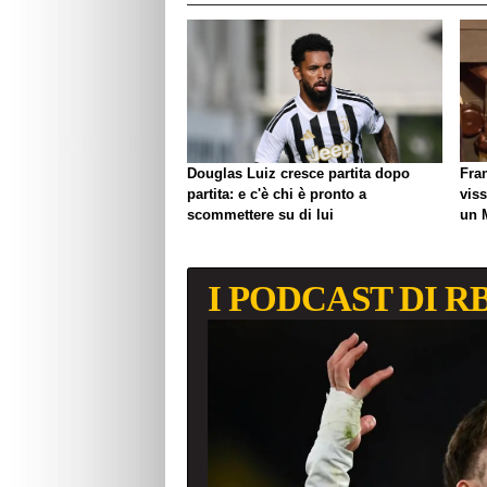
Douglas Luiz cresce partita dopo
Fra
partita: e c'è chi è pronto a
viss
scommettere su di lui
un 
biso
I PODCAST DI R