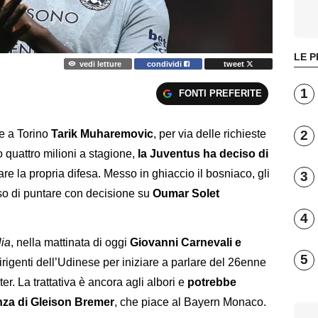
LE P
vedi letture
condividi
tweet
1
FONTI PREFERITE
2
re a Torino
Tarik Muharemovic
, per via delle richieste
 quattro milioni a stagione,
la Juventus ha deciso di
are la propria difesa. Messo in ghiaccio il bosniaco, gli
3
o di puntare con decisione su
Oumar Solet
4
lia
, nella mattinata di oggi
Giovanni Carnevali e
5
irigenti dell’Udinese per iniziare a parlare del 26enne
er. La trattativa è ancora agli albori e
potrebbe
enza di Gleison Bremer
, che piace al Bayern Monaco.