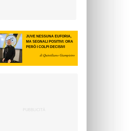
JUVE NESSUNA EUFORIA,
MA SEGNALI POSITIVI: ORA
PERÒ I COLPI DECISIVI
di Quintiliano Giampietro