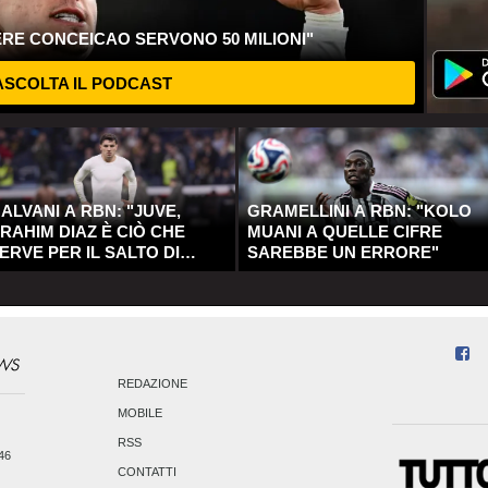
ERE CONCEICAO SERVONO 50 MILIONI"
SCOLTA IL PODCAST
ALVANI A RBN: "JUVE,
GRAMELLINI A RBN: "KOLO
RAHIM DIAZ È CIÒ CHE
MUANI A QUELLE CIFRE
ERVE PER IL SALTO DI
SAREBBE UN ERRORE"
UALITÀ"
REDAZIONE
MOBILE
RSS
246
CONTATTI