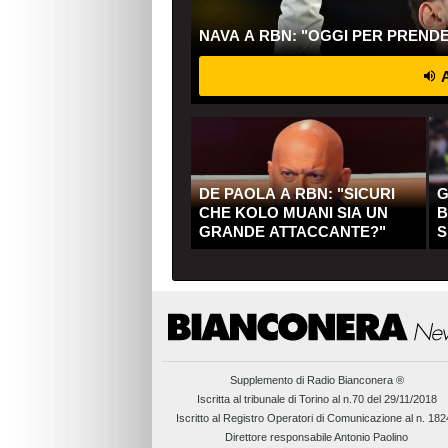
NAVA A RBN: "OGGI PER PREND
A
DE PAOLA A RBN: "SICURI
G
CHE KOLO MUANI SIA UN
B
GRANDE ATTACCANTE?"
S
Q
Supplemento di
Radio Bianconera ®
Iscritta al tribunale di Torino al n.70 del 29/11/2018
Iscritto al Registro Operatori di Comunicazione al n. 18
Direttore responsabile Antonio Paolino