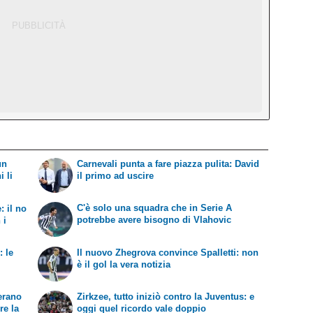
un
Carnevali punta a fare piazza pulita: David
i li
il primo ad uscire
C'è solo una squadra che in Serie A
: il no
potrebbe avere bisogno di Vlahovic
 i
: le
Il nuovo Zhegrova convince Spalletti: non
è il gol la vera notizia
'erano
Zirkzee, tutto iniziò contro la Juventus: e
re la
oggi quel ricordo vale doppio